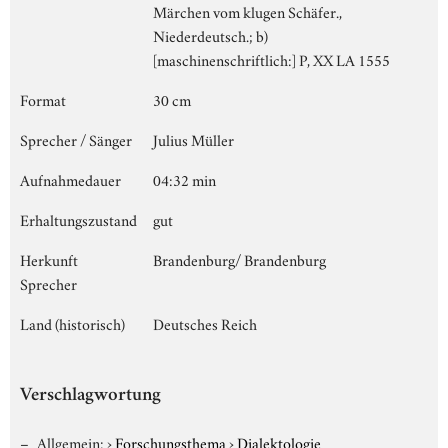
Märchen vom klugen Schäfer.,
Niederdeutsch.; b)
[maschinenschriftlich:] P, XX LA 1555
Format
30 cm
Sprecher / Sänger
Julius Müller
Aufnahmedauer
04:32 min
Erhaltungszustand
gut
Herkunft
Brandenburg/ Brandenburg
Sprecher
Land (historisch)
Deutsches Reich
Verschlagwortung
Allgemein:
›
Forschungsthema
›
Dialektologie