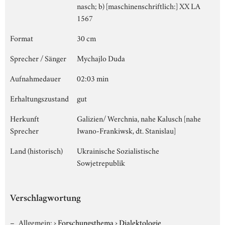
nasch; b) [maschinenschriftlich:] XX LA
1567
Format
30 cm
Sprecher / Sänger
Mychajlo Duda
Aufnahmedauer
02:03 min
Erhaltungszustand
gut
Herkunft
Galizien/ Werchnia, nahe Kalusch [nahe
Sprecher
Iwano-Frankiwsk, dt. Stanislau]
Land (historisch)
Ukrainische Sozialistische
Sowjetrepublik
Verschlagwortung
Allgemein:
›
Forschungsthema
›
Dialektologie