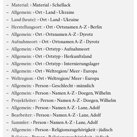
Material:
›
Material
›
Schellack
Allgemein:
›
Ort
›
Land
›
Ukraine
Land (heute):
›
Ort
›
Land
›
Ukraine
Herstellungsort:
›
Ort
›
Ortsnamen A-Z
›
Berlin
Allgemein:
›
Ort
›
Ortsnamen A-Z
›
Dyrotz
Aufnahmeort:
›
Ort
›
Ortsnamen A-Z
›
Dyrotz
Allgemein:
›
Ort
›
Ortstyp
›
Aufnahmeort
Allgemein:
›
Ort
›
Ortstyp
›
Herkunftsland
Allgemein:
›
Ort
›
Ortstyp
›
Internierungslager
Allgemein:
›
Ort
›
Weltregion/ Meer
›
Europa
Weltregion:
›
Ort
›
Weltregion/ Meer
›
Europa
Allgemein:
›
Person
›
Geschlecht
›
männlich
Allgemein:
›
Person
›
Namen A-Z
›
Doegen, Wilhelm
Projektleiter:
›
Person
›
Namen A-Z
›
Doegen, Wilhelm
Allgemein:
›
Person
›
Namen A-Z
›
Lane, Adolf
Bearbeiter:
›
Person
›
Namen A-Z
›
Lane, Adolf
Sammler:
›
Person
›
Namen A-Z
›
Lane, Adolf
Allgemein:
›
Person
›
Religionszugehörigkeit
›
jüdisch
Religion:
›
Person
›
Religionszugehörigkeit
›
jüdisch