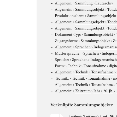
Allgemein:
›
Sammlung
›
Lautarchiv
Allgemein:
›
Sammlungsobjekt
›
Tond
Produktionsform:
›
Sammlungsobjekt
Allgemein:
›
Sammlungsobjekt
›
Tond
Allgemein:
›
Sammlungsobjekt
›
Tond
Dokument-Typ:
›
Sammlungsobjekt
›
Zugangsform:
›
Sammlungsobjekt
›
Zu
Allgemein:
›
Sprachen
›
Indogermanis
Muttersprache:
›
Sprachen
›
Indogerm
Sprache:
›
Sprachen
›
Indogermanisch
Form:
›
Technik
›
Tonaufnahme
›
digit
Allgemein:
›
Technik
›
Tonaufnahme
›
Technik:
›
Technik
›
Tonaufnahme
›
m
Allgemein:
›
Technik
›
Tonaufnahme
›
Allgemein:
›
Zeitraum
›
Jahr
›
20. Jh.
›
Verknüpfte Sammlungsobjekte
Lettisch (Lettland), Lied - P