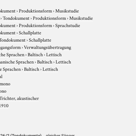
okument
›
Produktionsform
›
Musikstudie
›
Tondokument
›
Produktionsform
›
Musikstudie
okument
›
Produktionsform
›
Sprachstudie
okument
›
Schallplatte
Tondokument
›
Schallplatte
gangsform
›
Verwaltungsübertragung
che Sprachen
›
Baltisch
›
Lettisch
anische Sprachen
›
Baltisch
›
Lettisch
e Sprachen
›
Baltisch
›
Lettisch
al
mono
ono
Trichter, akustischer
1910
K 126/2 (Tondokumente)
gleicher Sänger