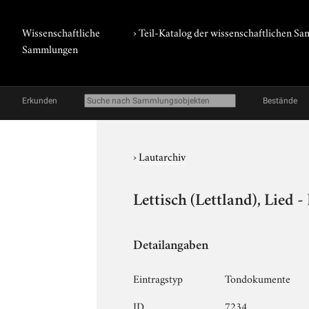
Wissenschaftliche
› Teil-Katalog der wissenschaftlichen 
Sammlungen
Erkunden
Bestände
›
Lautarchiv
Lettisch (Lettland), Lied 
Detailangaben
Eintragstyp
Tondokumente
ID
7234