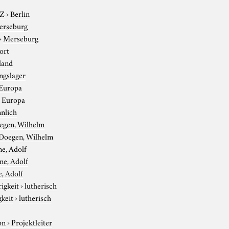
-Z
›
Berlin
erseburg
›
Merseburg
ort
land
ngslager
Europa
›
Europa
nlich
egen, Wilhelm
Doegen, Wilhelm
e, Adolf
ne, Adolf
, Adolf
igkeit
›
lutherisch
gkeit
›
lutherisch
on
›
Projektleiter