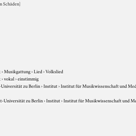
en Schäden]
k
›
Musikgattung
›
Lied
›
Volkslied
k
›
vokal
›
einstimmig
niversität zu Berlin
›
Institut
›
Institut für Musikwissenschaft und Me
-Universität zu Berlin
›
Institut
›
Institut für Musikwissenschaft und M