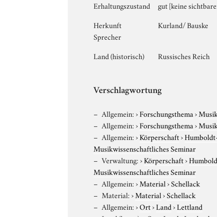
Erhaltungszustand
gut [keine sichtbar
Herkunft
Kurland/ Bauske
Sprecher
Land (historisch)
Russisches Reich
Verschlagwortung
Allgemein:
›
Forschungsthema
›
Musi
Allgemein:
›
Forschungsthema
›
Musi
Allgemein:
›
Körperschaft
›
Humboldt-U
Musikwissenschaftliches Seminar
Verwaltung:
›
Körperschaft
›
Humboldt
Musikwissenschaftliches Seminar
Allgemein:
›
Material
›
Schellack
Material:
›
Material
›
Schellack
Allgemein:
›
Ort
›
Land
›
Lettland