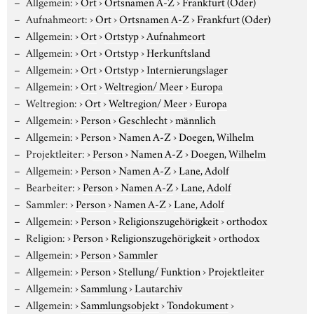
Allgemein:
›
Ort
›
Ortsnamen A-Z
›
Frankfurt (Oder)
Aufnahmeort:
›
Ort
›
Ortsnamen A-Z
›
Frankfurt (Oder)
Allgemein:
›
Ort
›
Ortstyp
›
Aufnahmeort
Allgemein:
›
Ort
›
Ortstyp
›
Herkunftsland
Allgemein:
›
Ort
›
Ortstyp
›
Internierungslager
Allgemein:
›
Ort
›
Weltregion/ Meer
›
Europa
Weltregion:
›
Ort
›
Weltregion/ Meer
›
Europa
Allgemein:
›
Person
›
Geschlecht
›
männlich
Allgemein:
›
Person
›
Namen A-Z
›
Doegen, Wilhelm
Projektleiter:
›
Person
›
Namen A-Z
›
Doegen, Wilhelm
Allgemein:
›
Person
›
Namen A-Z
›
Lane, Adolf
Bearbeiter:
›
Person
›
Namen A-Z
›
Lane, Adolf
Sammler:
›
Person
›
Namen A-Z
›
Lane, Adolf
Allgemein:
›
Person
›
Religionszugehörigkeit
›
orthodox
Religion:
›
Person
›
Religionszugehörigkeit
›
orthodox
Allgemein:
›
Person
›
Sammler
Allgemein:
›
Person
›
Stellung/ Funktion
›
Projektleiter
Allgemein:
›
Sammlung
›
Lautarchiv
Allgemein:
›
Sammlungsobjekt
›
Tondokument
›