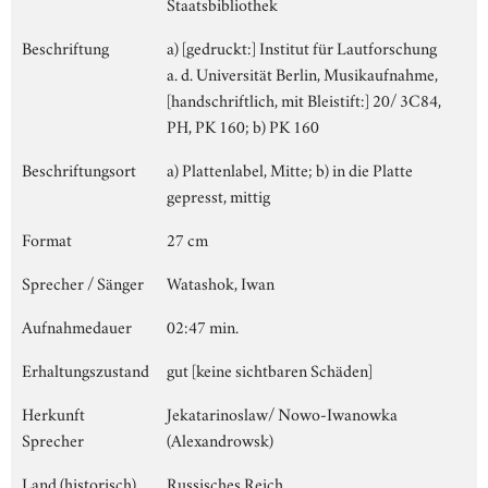
Staatsbibliothek
Beschriftung
a) [gedruckt:] Institut für Lautforschung
a. d. Universität Berlin, Musikaufnahme,
[handschriftlich, mit Bleistift:] 20/ 3C84,
PH, PK 160; b) PK 160
Beschriftungsort
a) Plattenlabel, Mitte; b) in die Platte
gepresst, mittig
Format
27 cm
Sprecher / Sänger
Watashok, Iwan
Aufnahmedauer
02:47 min.
Erhaltungszustand
gut [keine sichtbaren Schäden]
Herkunft
Jekatarinoslaw/ Nowo-Iwanowka
Sprecher
(Alexandrowsk)
Land (historisch)
Russisches Reich