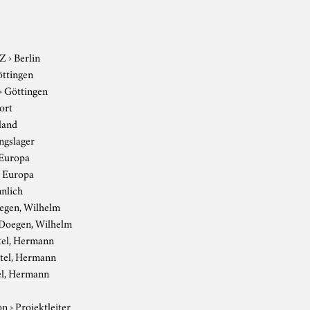
-Z
›
Berlin
ttingen
›
Göttingen
ort
land
ngslager
Europa
›
Europa
nlich
egen, Wilhelm
Doegen, Wilhelm
tel, Hermann
tel, Hermann
el, Hermann
on
›
Projektleiter