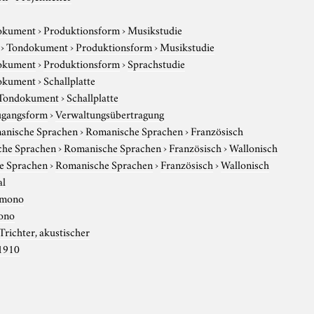
okument
›
Produktionsform
›
Musikstudie
›
Tondokument
›
Produktionsform
›
Musikstudie
okument
›
Produktionsform
›
Sprachstudie
okument
›
Schallplatte
Tondokument
›
Schallplatte
gangsform
›
Verwaltungsübertragung
anische Sprachen
›
Romanische Sprachen
›
Französisch
che Sprachen
›
Romanische Sprachen
›
Französisch
›
Wallonisch
e Sprachen
›
Romanische Sprachen
›
Französisch
›
Wallonisch
al
mono
ono
Trichter, akustischer
1910