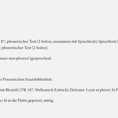
87; phonetischer Text [2 Seiten, zusammen mit Sprachtext]; Sprachtext 
 phonetischer Text [2 Seiten]
issez-moi pleurer) (gesprochen)
r Preussischen Staatsbibliothek
 mit Bleistift:] PK 187, Wallonisch (Lüttich), Defraine: Leyîz m'plorer; b)
e; b) in die Platte gepresst, mittig