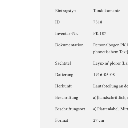
Eintragstyp
Tondokumente
ID
7318
Inventar-Nr.
PK 187
Dokumentation
Personalbogen PK 1
phonetischem Text];
Sachtitel
Leyîz-m' plorer (La
Datierung
1916-05-08
Herkunft
Lautabteilung an de
Beschriftung
a) [handschriftlich,
Beschriftungsort
a) Plattenlabel, Mitt
Format
27 cm