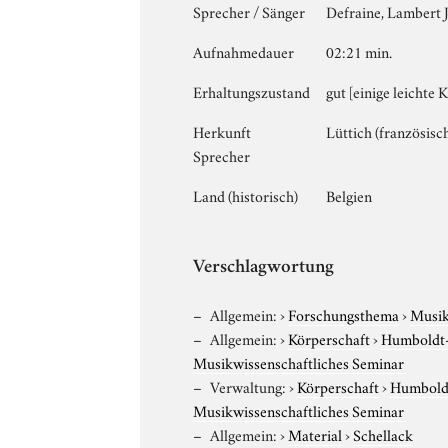
Sprecher / Sänger
Defraine, Lambert 
Aufnahmedauer
02:21 min.
Erhaltungszustand
gut [einige leichte 
Herkunft
Lüttich (französisch
Sprecher
Land (historisch)
Belgien
Verschlagwortung
Allgemein:
›
Forschungsthema
›
Musi
Allgemein:
›
Körperschaft
›
Humboldt-U
Musikwissenschaftliches Seminar
Verwaltung:
›
Körperschaft
›
Humboldt
Musikwissenschaftliches Seminar
Allgemein:
›
Material
›
Schellack