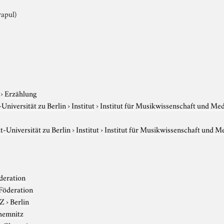
rapul)
›
Erzählung
niversität zu Berlin
›
Institut
›
Institut für Musikwissenschaft und Me
-Universität zu Berlin
›
Institut
›
Institut für Musikwissenschaft und M
deration
Föderation
-Z
›
Berlin
hemnitz