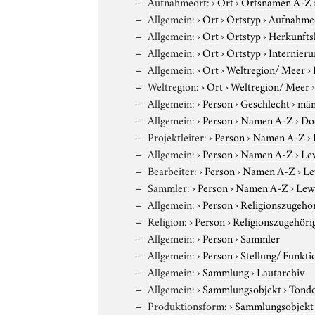
Aufnahmeort:
›
Ort
›
Ortsnamen A-Z
Allgemein:
›
Ort
›
Ortstyp
›
Aufnahme
Allgemein:
›
Ort
›
Ortstyp
›
Herkunfts
Allgemein:
›
Ort
›
Ortstyp
›
Internieru
Allgemein:
›
Ort
›
Weltregion/ Meer
›
Weltregion:
›
Ort
›
Weltregion/ Meer
Allgemein:
›
Person
›
Geschlecht
›
män
Allgemein:
›
Person
›
Namen A-Z
›
Do
Projektleiter:
›
Person
›
Namen A-Z
›
Allgemein:
›
Person
›
Namen A-Z
›
Le
Bearbeiter:
›
Person
›
Namen A-Z
›
Le
Sammler:
›
Person
›
Namen A-Z
›
Lewy
Allgemein:
›
Person
›
Religionszugehör
Religion:
›
Person
›
Religionszugehöri
Allgemein:
›
Person
›
Sammler
Allgemein:
›
Person
›
Stellung/ Funkti
Allgemein:
›
Sammlung
›
Lautarchiv
Allgemein:
›
Sammlungsobjekt
›
Tond
Produktionsform:
›
Sammlungsobjekt