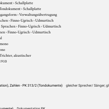
okument
›
Schallplatte
Tondokument
›
Schallplatte
gangsform
›
Verwaltungsübertragung
achen
›
Finno-Ugrisch
›
Udmurtisch
e Sprachen
›
Finno-Ugrisch
›
Udmurtisch
hen
›
Finno-Ugrisch
›
Udmurtisch
al
mono
ono
Trichter, akustischer
1910
ation), Zahlen - PK 313/2 (Tondokumente)
gleicher Sprecher/ Sänger; gl
kumente)
Dokumentation PK