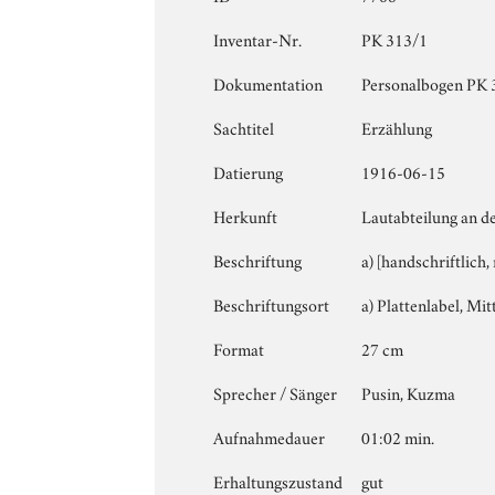
Inventar-Nr.
PK 313/1
Dokumentation
Personalbogen PK 31
Sachtitel
Erzählung
Datierung
1916-06-15
Herkunft
Lautabteilung an d
Beschriftung
a) [handschriftlich,
Beschriftungsort
a) Plattenlabel, Mitt
Format
27 cm
Sprecher / Sänger
Pusin, Kuzma
Aufnahmedauer
01:02 min.
Erhaltungszustand
gut