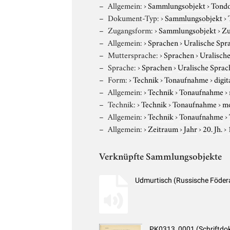
Allgemein:
›
Sammlungsobjekt
›
Tond
Dokument-Typ:
›
Sammlungsobjekt
›
Zugangsform:
›
Sammlungsobjekt
›
Zu
Allgemein:
›
Sprachen
›
Uralische Spr
Muttersprache:
›
Sprachen
›
Uralisch
Sprache:
›
Sprachen
›
Uralische Sprac
Form:
›
Technik
›
Tonaufnahme
›
digit
Allgemein:
›
Technik
›
Tonaufnahme
›
Technik:
›
Technik
›
Tonaufnahme
›
m
Allgemein:
›
Technik
›
Tonaufnahme
›
Allgemein:
›
Zeitraum
›
Jahr
›
20. Jh.
›
Verknüpfte Sammlungsobjekte
Udmurtisch (Russische Föder
PK0313_0001 (Schriftdo