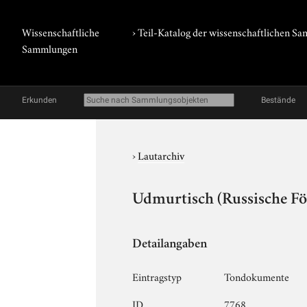
Wissenschaftliche
› Teil-Katalog der wissenschaftlichen 
Sammlungen
Erkunden
Bestände
›
Lautarchiv
Udmurtisch (Russische Fö
Detailangaben
Eintragstyp
Tondokumente
ID
7768