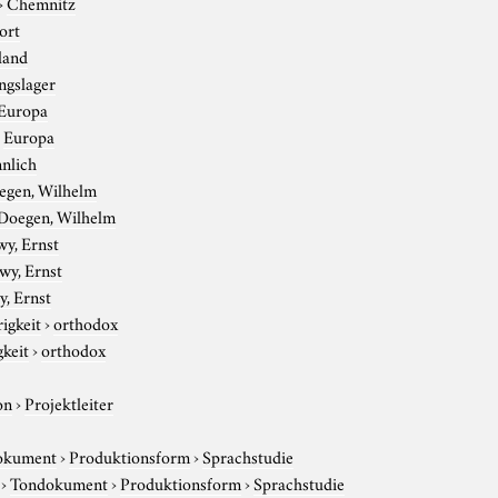
›
Chemnitz
ort
land
ngslager
Europa
›
Europa
nlich
egen, Wilhelm
Doegen, Wilhelm
wy, Ernst
wy, Ernst
, Ernst
igkeit
›
orthodox
gkeit
›
orthodox
on
›
Projektleiter
okument
›
Produktionsform
›
Sprachstudie
›
Tondokument
›
Produktionsform
›
Sprachstudie