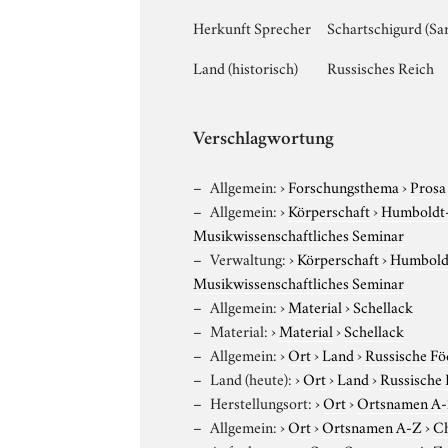
Herkunft Sprecher
Schartschigurd (Sa
Land (historisch)
Russisches Reich
Verschlagwortung
Allgemein:
›
Forschungsthema
›
Prosa
Allgemein:
›
Körperschaft
›
Humboldt-U
Musikwissenschaftliches Seminar
Verwaltung:
›
Körperschaft
›
Humboldt
Musikwissenschaftliches Seminar
Allgemein:
›
Material
›
Schellack
Material:
›
Material
›
Schellack
Allgemein:
›
Ort
›
Land
›
Russische Fö
Land (heute):
›
Ort
›
Land
›
Russische 
Herstellungsort:
›
Ort
›
Ortsnamen A
Allgemein:
›
Ort
›
Ortsnamen A-Z
›
C