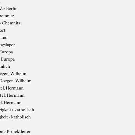
h
-Z
›
Berlin
hemnitz
›
Chemnitz
ort
land
ngslager
Europa
›
Europa
nlich
egen, Wilhelm
Doegen, Wilhelm
tel, Hermann
tel, Hermann
el, Hermann
igkeit
›
katholisch
gkeit
›
katholisch
on
›
Projektleiter