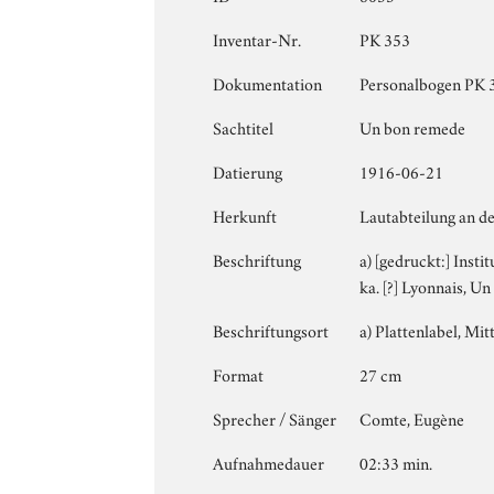
Inventar-Nr.
PK 353
Dokumentation
Personalbogen PK 35
Sachtitel
Un bon remede
Datierung
1916-06-21
Herkunft
Lautabteilung an de
Beschriftung
a) [gedruckt:] Insti
ka. [?] Lyonnais, U
Beschriftungsort
a) Plattenlabel, Mitt
Format
27 cm
Sprecher / Sänger
Comte, Eugène
Aufnahmedauer
02:33 min.