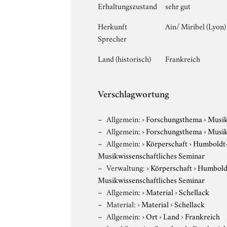
Erhaltungszustand
sehr gut
Herkunft
Ain/ Miribel (Lyon)
Sprecher
Land (historisch)
Frankreich
Verschlagwortung
Allgemein:
›
Forschungsthema
›
Musi
Allgemein:
›
Forschungsthema
›
Musi
Allgemein:
›
Körperschaft
›
Humboldt-U
Musikwissenschaftliches Seminar
Verwaltung:
›
Körperschaft
›
Humboldt
Musikwissenschaftliches Seminar
Allgemein:
›
Material
›
Schellack
Material:
›
Material
›
Schellack
Allgemein:
›
Ort
›
Land
›
Frankreich