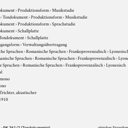
okument
›
Produktionsform
›
Musikstudie
›
Tondokument
›
Produktionsform
›
Musikstudie
okument
›
Produktionsform
›
Sprachstudie
okument
›
Schallplatte
Tondokument
›
Schallplatte
gangsform
›
Verwaltungsübertragung
che Sprachen
›
Romanische Sprachen
›
Frankoprovenzalisch
›
Lyonesisc
anische Sprachen
›
Romanische Sprachen
›
Frankoprovenzalisch
›
Lyon
e Sprachen
›
Romanische Sprachen
›
Frankoprovenzalisch
›
Lyonesisch
al
mono
ono
Trichter, akustischer
1910
ed - PK 361/2 (Tondokumente)
gleicher Spreche