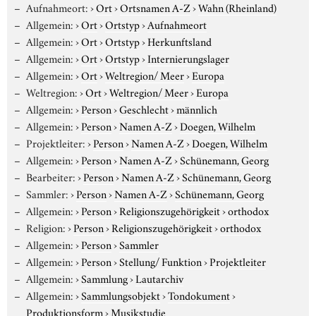
Aufnahmeort:
›
Ort
›
Ortsnamen A-Z
›
Wahn (Rheinland)
Allgemein:
›
Ort
›
Ortstyp
›
Aufnahmeort
Allgemein:
›
Ort
›
Ortstyp
›
Herkunftsland
Allgemein:
›
Ort
›
Ortstyp
›
Internierungslager
Allgemein:
›
Ort
›
Weltregion/ Meer
›
Europa
Weltregion:
›
Ort
›
Weltregion/ Meer
›
Europa
Allgemein:
›
Person
›
Geschlecht
›
männlich
Allgemein:
›
Person
›
Namen A-Z
›
Doegen, Wilhelm
Projektleiter:
›
Person
›
Namen A-Z
›
Doegen, Wilhelm
Allgemein:
›
Person
›
Namen A-Z
›
Schünemann, Georg
Bearbeiter:
›
Person
›
Namen A-Z
›
Schünemann, Georg
Sammler:
›
Person
›
Namen A-Z
›
Schünemann, Georg
Allgemein:
›
Person
›
Religionszugehörigkeit
›
orthodox
Religion:
›
Person
›
Religionszugehörigkeit
›
orthodox
Allgemein:
›
Person
›
Sammler
Allgemein:
›
Person
›
Stellung/ Funktion
›
Projektleiter
Allgemein:
›
Sammlung
›
Lautarchiv
Allgemein:
›
Sammlungsobjekt
›
Tondokument
›
Produktionsform
›
Musikstudie