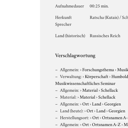
Aufnahmedauer
00:25 min.
Herkunft
Ratscha (Kutais) / S
Sprecher
Land (historisch)
Russisches Reich
Verschlagwortung
Allgemein:
›
Forschungsthema
›
Musi
Verwaltung:
›
Körperschaft
›
Humboldt
Musikwissenschaftliches Seminar
Allgemein:
›
Material
›
Schellack
Material:
›
Material
›
Schellack
Allgemein:
›
Ort
›
Land
›
Georgien
Land (heute):
›
Ort
›
Land
›
Georgien
Herstellungsort:
›
Ort
›
Ortsnamen A
Allgemein:
›
Ort
›
Ortsnamen A-Z
›
M