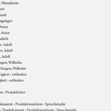
›
Mannheim
ort
land
ngslager
Asien
›
Asien
nlich
r, Adolf
rr, Adolf
, Adolf
egen, Wilhelm
Doegen, Wilhelm
igkeit
›
orthodox
gkeit
›
orthodox
on
›
Projektleiter
okument
›
Produktionsform
›
Sprachstudie
›
Tondokument
›
Produktionsform
›
Sprachstudie