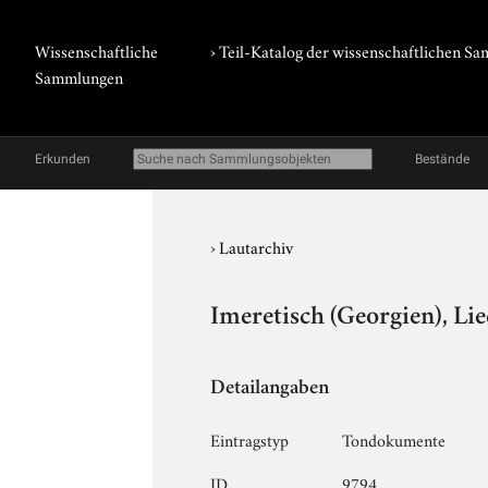
Wissenschaftliche
› Teil-Katalog der wissenschaftlichen 
Sammlungen
Erkunden
Bestände
›
Lautarchiv
Imeretisch (Georgien), Lie
Detailangaben
Eintragstyp
Tondokumente
ID
9794