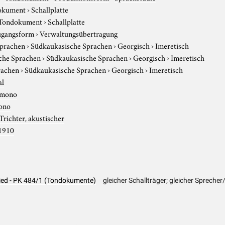
okument
›
Schallplatte
Tondokument
›
Schallplatte
gangsform
›
Verwaltungsübertragung
Sprachen
›
Südkaukasische Sprachen
›
Georgisch
›
Imeretisch
che Sprachen
›
Südkaukasische Sprachen
›
Georgisch
›
Imeretisch
rachen
›
Südkaukasische Sprachen
›
Georgisch
›
Imeretisch
al
mono
ono
Trichter, akustischer
1910
slied - PK 484/1 (Tondokumente)
gleicher Schallträger; gleicher Sprecher