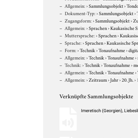
Allgemein:
›
Sammlungsobjekt
›
Tond
Dokument-Typ:
›
Sammlungsobjekt
›
Zugangsform:
›
Sammlungsobjekt
›
Zu
Allgemein:
›
Sprachen
›
Kaukasische 
Muttersprache:
›
Sprachen
›
Kaukasis
Sprache:
›
Sprachen
›
Kaukasische Sp
Form:
›
Technik
›
Tonaufnahme
›
digit
Allgemein:
›
Technik
›
Tonaufnahme
›
Technik:
›
Technik
›
Tonaufnahme
›
m
Allgemein:
›
Technik
›
Tonaufnahme
›
Allgemein:
›
Zeitraum
›
Jahr
›
20. Jh.
›
Verknüpfte Sammlungsobjekte
Imeretisch (Georgien), Liebe