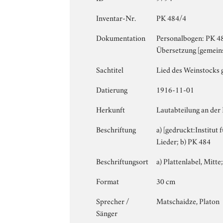
Inventar-Nr.
PK 484/4
Dokumentation
Personalbogen: PK 484
Übersetzung [gemeinsa
Sachtitel
Lied des Weinstocks g
Datierung
1916-11-01
Herkunft
Lautabteilung an der
Beschriftung
a) [gedruckt:Institut 
Lieder; b) PK 484
Beschriftungsort
a) Plattenlabel, Mitte;
Format
30 cm
Sprecher /
Matschaidze, Platon
Sänger