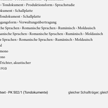
›
Tondokument
›
Produktionsform
›
Sprachstudie
okument
›
Schallplatte
Tondokument
›
Schallplatte
gangsform
›
Verwaltungsübertragung
che Sprachen
›
Romanische Sprachen
›
Rumänisch
›
Moldauisch
anische Sprachen
›
Romanische Sprachen
›
Rumänisch
›
Moldauisch
e Sprachen
›
Romanische Sprachen
›
Rumänisch
›
Moldauisch
al
mono
ono
Trichter, akustischer
1910
dtext - PK 502/1 (Tondokumente)
gleicher Schallträger; glei