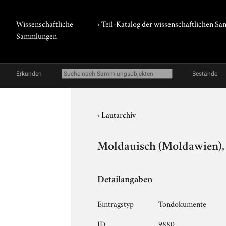
Wissenschaftliche
› Teil-Katalog der wissenschaftlichen 
Sammlungen
Erkunden
Bestände
›
Lautarchiv
Moldauisch (Moldawien), 
Detailangaben
Eintragstyp
Tondokumente
ID
9880