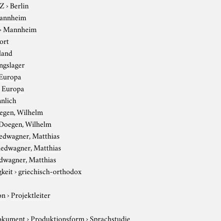
-Z
›
Berlin
annheim
›
Mannheim
ort
land
ngslager
Europa
›
Europa
nlich
egen, Wilhelm
Doegen, Wilhelm
iedwagner, Matthias
iedwagner, Matthias
dwagner, Matthias
gkeit
›
griechisch-orthodox
on
›
Projektleiter
okument
›
Produktionsform
›
Sprachstudie