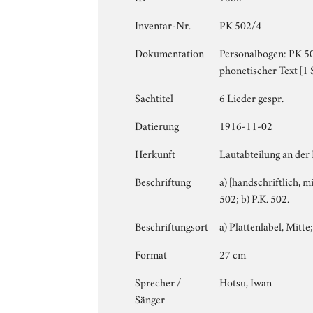
Inventar-Nr.
PK 502/4
Dokumentation
Personalbogen: PK 502
phonetischer Text [1 
Sachtitel
6 Lieder gespr.
Datierung
1916-11-02
Herkunft
Lautabteilung an der
Beschriftung
a) [handschriftlich, m
502; b) P.K. 502.
Beschriftungsort
a) Plattenlabel, Mitte;
Format
27 cm
Sprecher /
Hotsu, Iwan
Sänger