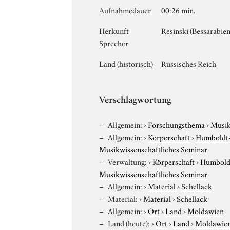
Aufnahmedauer
00:26 min.
Herkunft
Resinski (Bessarabien
Sprecher
Land (historisch)
Russisches Reich
Verschlagwortung
Allgemein:
›
Forschungsthema
›
Musi
Allgemein:
›
Körperschaft
›
Humboldt-U
Musikwissenschaftliches Seminar
Verwaltung:
›
Körperschaft
›
Humboldt
Musikwissenschaftliches Seminar
Allgemein:
›
Material
›
Schellack
Material:
›
Material
›
Schellack
Allgemein:
›
Ort
›
Land
›
Moldawien
Land (heute):
›
Ort
›
Land
›
Moldawie