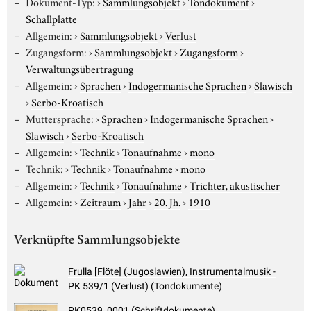
Dokument-Typ:
›
Sammlungsobjekt
›
Tondokument
›
Schallplatte
Allgemein:
›
Sammlungsobjekt
›
Verlust
Zugangsform:
›
Sammlungsobjekt
›
Zugangsform
›
Verwaltungsübertragung
Allgemein:
›
Sprachen
›
Indogermanische Sprachen
›
Slawisch
›
Serbo-Kroatisch
Muttersprache:
›
Sprachen
›
Indogermanische Sprachen
›
Slawisch
›
Serbo-Kroatisch
Allgemein:
›
Technik
›
Tonaufnahme
›
mono
Technik:
›
Technik
›
Tonaufnahme
›
mono
Allgemein:
›
Technik
›
Tonaufnahme
›
Trichter, akustischer
Allgemein:
›
Zeitraum
›
Jahr
›
20. Jh.
›
1910
Verknüpfte Sammlungsobjekte
Frulla [Flöte] (Jugoslawien), Instrumentalmusik -
PK 539/1 (Verlust) (Tondokumente)
PK0539_0001 (Schriftdokumente)