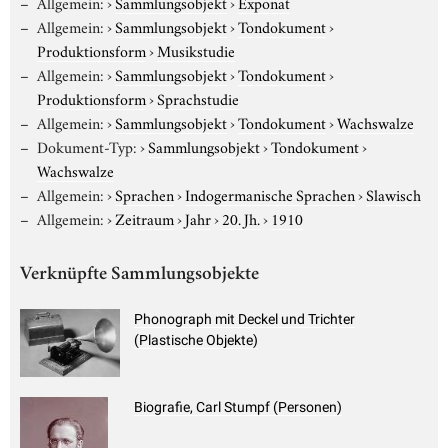
Allgemein:
›
Sammlungsobjekt
›
Exponat
Allgemein:
›
Sammlungsobjekt
›
Tondokument
›
Produktionsform
›
Musikstudie
Allgemein:
›
Sammlungsobjekt
›
Tondokument
›
Produktionsform
›
Sprachstudie
Allgemein:
›
Sammlungsobjekt
›
Tondokument
›
Wachswalze
Dokument-Typ:
›
Sammlungsobjekt
›
Tondokument
›
Wachswalze
Allgemein:
›
Sprachen
›
Indogermanische Sprachen
›
Slawisch
Allgemein:
›
Zeitraum
›
Jahr
›
20. Jh.
›
1910
Verknüpfte Sammlungsobjekte
Phonograph mit Deckel und Trichter
(Plastische Objekte)
Biografie, Carl Stumpf (Personen)