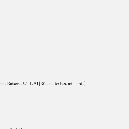
mas Raiser, 25.1.1994 [Rückseite: hss. mit Tinte]
tung
›
Porträt