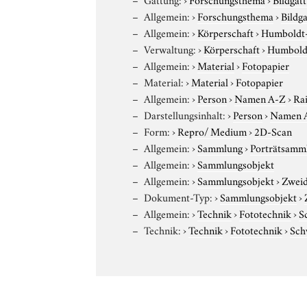
Allgemein:
›
Forschungsthema
›
Bildg
Allgemein:
›
Körperschaft
›
Humboldt-U
Verwaltung:
›
Körperschaft
›
Humboldt
Allgemein:
›
Material
›
Fotopapier
Material:
›
Material
›
Fotopapier
Allgemein:
›
Person
›
Namen A-Z
›
Ra
Darstellungsinhalt:
›
Person
›
Namen 
Form:
›
Repro/ Medium
›
2D-Scan
Allgemein:
›
Sammlung
›
Porträtsamml
Allgemein:
›
Sammlungsobjekt
Allgemein:
›
Sammlungsobjekt
›
Zweid
Dokument-Typ:
›
Sammlungsobjekt
›
Allgemein:
›
Technik
›
Fototechnik
›
S
Technik:
›
Technik
›
Fototechnik
›
Sch