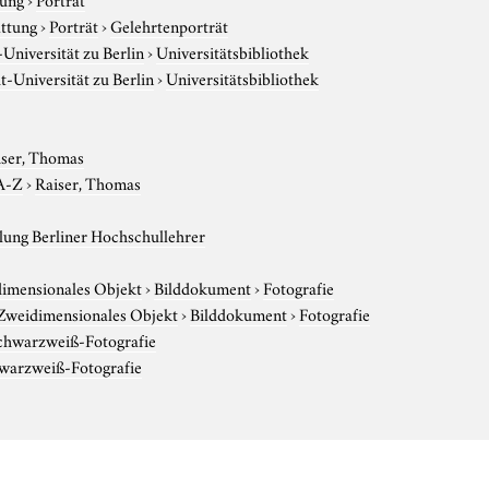
attung
›
Porträt
›
Gelehrtenporträt
niversität zu Berlin
›
Universitätsbibliothek
-Universität zu Berlin
›
Universitätsbibliothek
iser, Thomas
A-Z
›
Raiser, Thomas
ung Berliner Hochschullehrer
imensionales Objekt
›
Bilddokument
›
Fotografie
Zweidimensionales Objekt
›
Bilddokument
›
Fotografie
chwarzweiß-Fotografie
warzweiß-Fotografie