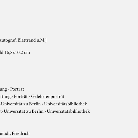
[Autograf, Blattrand u.M.]
ld 16,8x10,2 cm
tung
›
Porträt
attung
›
Porträt
›
Gelehrtenporträt
niversität zu Berlin
›
Universitätsbibliothek
-Universität zu Berlin
›
Universitätsbibliothek
midt, Friedrich