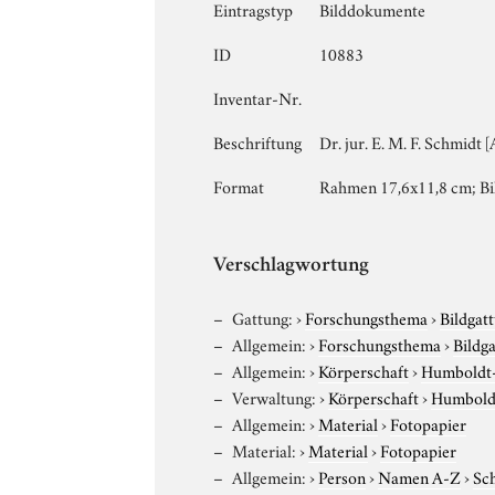
Eintragstyp
Bilddokumente
ID
10883
Inventar-Nr.
Beschriftung
Dr. jur. E. M. F. Schmidt 
Format
Rahmen 17,6x11,8 cm; Bi
Verschlagwortung
Gattung:
›
Forschungsthema
›
Bildgat
Allgemein:
›
Forschungsthema
›
Bildg
Allgemein:
›
Körperschaft
›
Humboldt-U
Verwaltung:
›
Körperschaft
›
Humboldt
Allgemein:
›
Material
›
Fotopapier
Material:
›
Material
›
Fotopapier
Allgemein:
›
Person
›
Namen A-Z
›
Sch