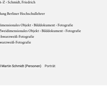
A-Z
›
Schmidt, Friedrich
ung Berliner Hochschullehrer
imensionales Objekt
›
Bilddokument
›
Fotografie
Zweidimensionales Objekt
›
Bilddokument
›
Fotografie
chwarzweiß-Fotografie
warzweiß-Fotografie
rd Martin Schmidt (Personen)
Porträt