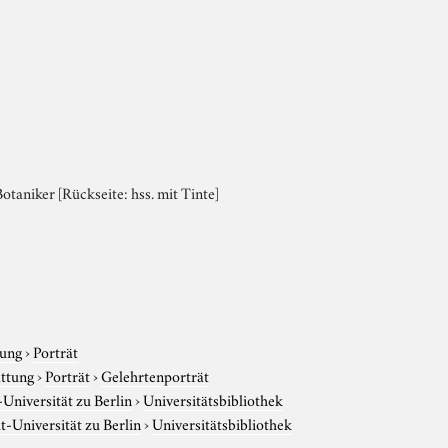
taniker [Rückseite: hss. mit Tinte]
tung
›
Porträt
attung
›
Porträt
›
Gelehrtenporträt
niversität zu Berlin
›
Universitätsbibliothek
-Universität zu Berlin
›
Universitätsbibliothek