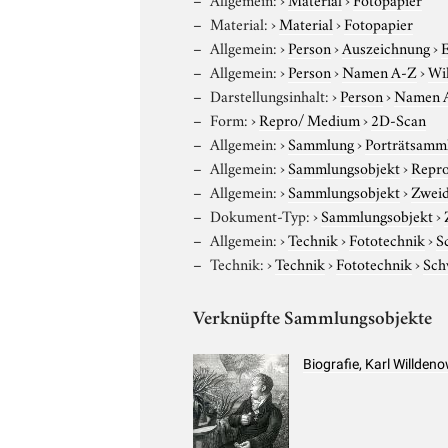
Material:
›
Material
›
Fotopapier
Allgemein:
›
Person
›
Auszeichnung
›
E
Allgemein:
›
Person
›
Namen A-Z
›
Wi
Darstellungsinhalt:
›
Person
›
Namen 
Form:
›
Repro/ Medium
›
2D-Scan
Allgemein:
›
Sammlung
›
Porträtsamml
Allgemein:
›
Sammlungsobjekt
›
Repro
Allgemein:
›
Sammlungsobjekt
›
Zweid
Dokument-Typ:
›
Sammlungsobjekt
›
Allgemein:
›
Technik
›
Fototechnik
›
S
Technik:
›
Technik
›
Fototechnik
›
Sch
Verknüpfte Sammlungsobjekte
Biografie, Karl Willden