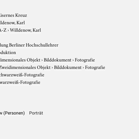
isernes Kreuz
lldenow, Karl
A-Z
›
Willdenow, Karl
ung Berliner Hochschullehrer
duktion
imensionales Objekt
›
Bilddokument
›
Fotografie
Zweidimensionales Objekt
›
Bilddokument
›
Fotografie
chwarzweiß-Fotografie
warzweiß-Fotografie
ow (Personen)
Porträt