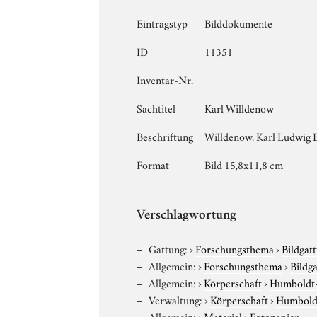
Eintragstyp
Bilddokumente
ID
11351
Inventar-Nr.
Sachtitel
Karl Willdenow
Beschriftung
Willdenow, Karl Ludwig Bo
Format
Bild 15,8x11,8 cm
Verschlagwortung
Gattung:
›
Forschungsthema
›
Bildgat
Allgemein:
›
Forschungsthema
›
Bildg
Allgemein:
›
Körperschaft
›
Humboldt-U
Verwaltung:
›
Körperschaft
›
Humboldt
Allgemein:
›
Material
›
Fotopapier