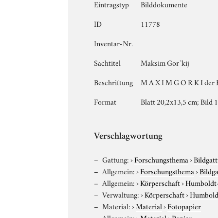
Eintragstyp
Bilddokumente
ID
11778
Inventar-Nr.
Sachtitel
Maksim Gor`kij
Beschriftung
M A X I M G O R K I der B
Format
Blatt 20,2x13,5 cm; Bild 
Verschlagwortung
Gattung:
›
Forschungsthema
›
Bildgat
Allgemein:
›
Forschungsthema
›
Bildg
Allgemein:
›
Körperschaft
›
Humboldt-U
Verwaltung:
›
Körperschaft
›
Humboldt
Material:
›
Material
›
Fotopapier
Allgemein:
›
Material
›
Papier