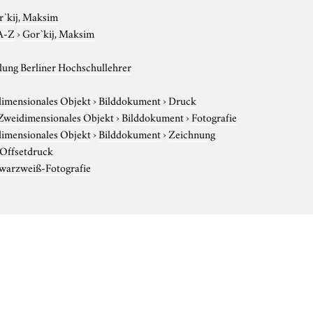
r`kij, Maksim
A-Z
›
Gor`kij, Maksim
ung Berliner Hochschullehrer
imensionales Objekt
›
Bilddokument
›
Druck
Zweidimensionales Objekt
›
Bilddokument
›
Fotografie
imensionales Objekt
›
Bilddokument
›
Zeichnung
Offsetdruck
warzweiß-Fotografie