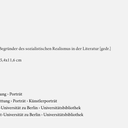
egründer des sozialistischen Realismus in der Literatur [gedr.]
15,4x11,6 cm
tung
›
Porträt
attung
›
Porträt
›
Künstlerporträt
niversität zu Berlin
›
Universitätsbibliothek
-Universität zu Berlin
›
Universitätsbibliothek