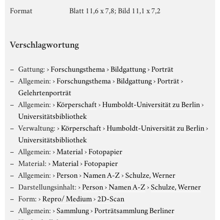
Format
Blatt 11,6 x 7,8; Bild 11,1 x 7,2
Verschlagwortung
Gattung:
›
Forschungsthema
›
Bildgattung
›
Porträt
Allgemein:
›
Forschungsthema
›
Bildgattung
›
Porträt
›
Gelehrtenporträt
Allgemein:
›
Körperschaft
›
Humboldt-Universität zu Berlin
›
Universitätsbibliothek
Verwaltung:
›
Körperschaft
›
Humboldt-Universität zu Berlin
›
Universitätsbibliothek
Allgemein:
›
Material
›
Fotopapier
Material:
›
Material
›
Fotopapier
Allgemein:
›
Person
›
Namen A-Z
›
Schulze, Werner
Darstellungsinhalt:
›
Person
›
Namen A-Z
›
Schulze, Werner
Form:
›
Repro/ Medium
›
2D-Scan
Allgemein:
›
Sammlung
›
Porträtsammlung Berliner