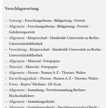
Verschlagwortung
Gattung:
›
Forschungsthema
›
Bildgattung
›
Porträt
Allgemein:
›
Forschungsthema
›
Bildgattung
›
Porträt
›
Gelehrtenporträt
Allgemein:
›
Körperschaft
›
Humboldt-Universität zu Berlin
›
Universitätsbibliothek
Verwaltung:
›
Körperschaft
›
Humboldt-Universität zu Berlin
›
Universitätsbibliothek
Allgemein:
›
Material
›
Fotopapier
Material:
›
Material
›
Fotopapier
Allgemein:
›
Person
›
Namen A-Z
›
Thorner, Walter
Darstellungsinhalt:
›
Person
›
Namen A-Z
›
Thorner, Walter
Form:
›
Repro/ Medium
›
2D-Scan
Allgemein:
›
Sammlung
›
Porträtsammlung Berliner
Hochschullehrer
Allgemein:
›
Sammlungsobjekt
Allgemein:
›
Sammlungsobjekt
›
Zweidimensionales Objekt
›