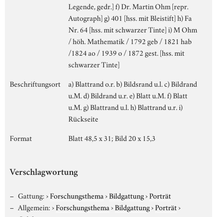
Legende, gedr.] f) Dr. Martin Ohm [repr.
Autograph] g) 401 [hss. mit Bleistift] h) Fa
Nr. 64 [hss. mit schwarzer Tinte] i) M Ohm
/ höh. Mathematik / 1792 geb / 1821 hab
/1824 ao / 1939 o / 1872 gest. [hss. mit
schwarzer Tinte]
Beschriftungsort
a) Blattrand o.r. b) Bildsrand u.l. c) Bildrand
u.M. d) Bildrand u.r. e) Blatt u.M. f) Blatt
u.M. g) Blattrand u.l. h) Blattrand u.r. i)
Rückseite
Format
Blatt 48,5 x 31; Bild 20 x 15,3
Verschlagwortung
Gattung:
›
Forschungsthema
›
Bildgattung
›
Porträt
Allgemein:
›
Forschungsthema
›
Bildgattung
›
Porträt
›