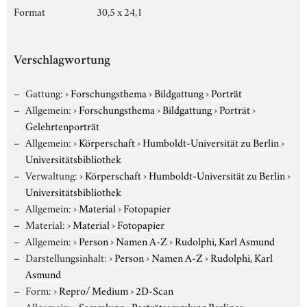
Format
30,5 x 24,1
Verschlagwortung
Gattung:
›
Forschungsthema
›
Bildgattung
›
Porträt
Allgemein:
›
Forschungsthema
›
Bildgattung
›
Porträt
›
Gelehrtenporträt
Allgemein:
›
Körperschaft
›
Humboldt-Universität zu Berlin
›
Universitätsbibliothek
Verwaltung:
›
Körperschaft
›
Humboldt-Universität zu Berlin
›
Universitätsbibliothek
Allgemein:
›
Material
›
Fotopapier
Material:
›
Material
›
Fotopapier
Allgemein:
›
Person
›
Namen A-Z
›
Rudolphi, Karl Asmund
Darstellungsinhalt:
›
Person
›
Namen A-Z
›
Rudolphi, Karl
Asmund
Form:
›
Repro/ Medium
›
2D-Scan
Allgemein:
›
Sammlung
›
Porträtsammlung Berliner