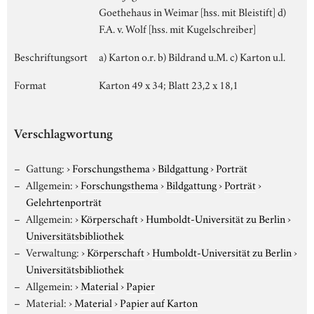
Goethehaus in Weimar [hss. mit Bleistift] d)
F.A. v. Wolf [hss. mit Kugelschreiber]
Beschriftungsort
a) Karton o.r. b) Bildrand u.M. c) Karton u.l.
Format
Karton 49 x 34; Blatt 23,2 x 18,1
Verschlagwortung
Gattung:
›
Forschungsthema
›
Bildgattung
›
Porträt
Allgemein:
›
Forschungsthema
›
Bildgattung
›
Porträt
›
Gelehrtenporträt
Allgemein:
›
Körperschaft
›
Humboldt-Universität zu Berlin
›
Universitätsbibliothek
Verwaltung:
›
Körperschaft
›
Humboldt-Universität zu Berlin
›
Universitätsbibliothek
Allgemein:
›
Material
›
Papier
Material:
›
Material
›
Papier auf Karton