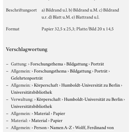
Beschriftungsort
a) Bildrand u.l. b) Bildrand u.M. c) Bildrand
u.r. d) Blatt u.M. e) Blattrand u.l.
Format
Papier 32,5 x 25,3; Platte/Bild 20 x 14,5
Verschlagwortung
Gattung:
›
Forschungsthema
›
Bildgattung
›
Porträt
Allgemein:
›
Forschungsthema
›
Bildgattung
›
Porträt
›
Gelehrtenporträt
Allgemein:
›
Körperschaft
›
Humboldt-Universität zu Berlin
›
Universitätsbibliothek
Verwaltung:
›
Körperschaft
›
Humboldt-Universität zu Berlin
›
Universitätsbibliothek
Allgemein:
›
Material
›
Papier
Material:
›
Material
›
Papier
Allgemein:
›
Person
›
Namen A-Z
›
Wolff, Ferdinand von