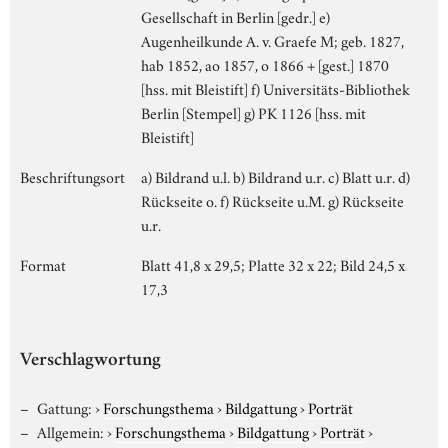
Gesellschaft in Berlin [gedr.] e)
Augenheilkunde A. v. Graefe M; geb. 1827,
hab 1852, ao 1857, o 1866 + [gest.] 1870
[hss. mit Bleistift] f) Universitäts-Bibliothek
Berlin [Stempel] g) PK 1126 [hss. mit
Bleistift]
Beschriftungsort
a) Bildrand u.l. b) Bildrand u.r. c) Blatt u.r. d)
Rückseite o. f) Rückseite u.M. g) Rückseite
u.r.
Format
Blatt 41,8 x 29,5; Platte 32 x 22; Bild 24,5 x
17,3
Verschlagwortung
Gattung:
›
Forschungsthema
›
Bildgattung
›
Porträt
Allgemein:
›
Forschungsthema
›
Bildgattung
›
Porträt
›