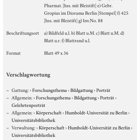
Pharmat. [hss. mit Bleistift] e) Gebr.
Gropius im Diorama Berlin [Stempel] f) 425
[hss. mit Bleistift] g) Inv.No. 88
Beschriftungsort
a) Bildfeld u.l. b) Blatt u.M. c) Blatt u.M. d)
Blatt u.r. f) Blattrand u.l.
Format
Blatt 49 x 36
Verschlagwortung
Gattung:
›
Forschungsthema
›
Bildgattung
›
Porträt
Allgemein:
›
Forschungsthema
›
Bildgattung
›
Porträt
›
Gelehrtenporträt
Allgemein:
›
Körperschaft
›
Humboldt-Universität zu Berlin
›
Universitätsbibliothek
Verwaltung:
›
Körperschaft
›
Humboldt-Universität zu Berlin
›
Universitätsbibliothek