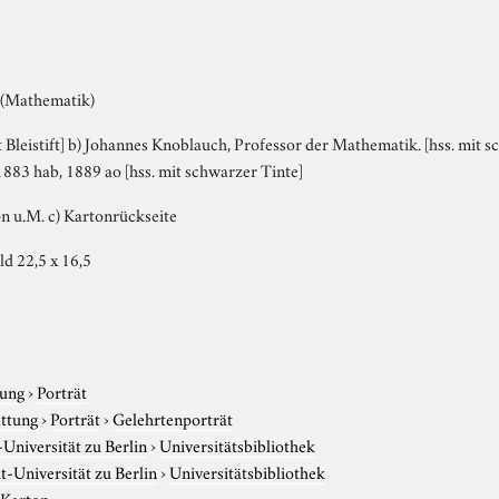
 (Mathematik)
t Bleistift] b) Johannes Knoblauch, Professor der Mathematik. [hss. mit 
1883 hab, 1889 ao [hss. mit schwarzer Tinte]
ton u.M. c) Kartonrückseite
ld 22,5 x 16,5
tung
›
Porträt
attung
›
Porträt
›
Gelehrtenporträt
niversität zu Berlin
›
Universitätsbibliothek
-Universität zu Berlin
›
Universitätsbibliothek
 Karton