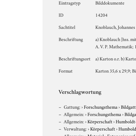
Eintragstyp
Bilddokumente
ID
14204
Sachtitel
Knoblauch, Johannes
Beschriftung
a) Knoblauch [hss. mi
A. V. P. Mathematik; 
Beschriftungsort
a) Karton o.r. b) Kar
Format
Karton 35,6 x 29,9; Bi
Verschlagwortung
Gattung:
›
Forschungsthema
›
Bildgat
Allgemein:
›
Forschungsthema
›
Bildg
Allgemein:
›
Körperschaft
›
Humboldt-U
Verwaltung:
›
Körperschaft
›
Humboldt
Allgemein:
›
Material
›
Fotopapier auf