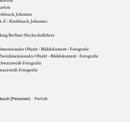
Karton
oblauch, Johannes
A-Z
›
Knoblauch, Johannes
ung Berliner Hochschullehrer
imensionales Objekt
›
Bilddokument
›
Fotografie
Zweidimensionales Objekt
›
Bilddokument
›
Fotografie
chwarzweiß-Fotografie
warzweiß-Fotografie
lauch (Personen)
Porträt