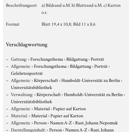
Beschriftungsort
a) Bildrand u.M. b) Blattrand u.M. c) Karton
o.r.
Format
Blatt 19,4 x 10,8; Bild 11 x 8,6
Verschlagwortung
Gattung:
›
Forschungsthema
›
Bildgattung
›
Porträt
Allgemein:
›
Forschungsthema
›
Bildgattung
›
Porträt
›
Gelehrtenporträt
Allgemein:
›
Körperschaft
›
Humboldt-Universität zu Berlin
›
Universitätsbibliothek
Verwaltung:
›
Körperschaft
›
Humboldt-Universität zu Berlin
›
Universitätsbibliothek
Allgemein:
›
Material
›
Papier auf Karton
Material:
›
Material
›
Papier auf Karton
Allgemein:
›
Person
›
Namen A-Z
›
Rust, Johann Nepomuk
Darstellungsinhalt:
›
Person
›
Namen A-Z
›
Rust, Johann