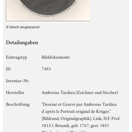
© falsch eingescannt
Detailangaben
Eintragstyp
Bilddokumente
ID
7493
Inventar-Nr.
Hersteller
Ambroise Tardieu (Zeichner und Stecher)
Beschriftung
"Dessiné et Grarvé par Ambroise Tardieu
d`aprés le Portrait original de Krüger."
[Bildrand, Originalgraphik]; Link, H.F. Prof.
1815 f. Botanik, geb. 1767, gest. 1851
[Rückseite, mit Bleistift]