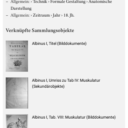
Allgemein:
›
Technik
›
Formale Gestaltung
›
Anatomische
Darstellung
Allgemein:
›
Zeitraum
›
Jahr
›
18. Jh.
Verknüpfte Sammlungsobjekte
Albinus I, Titel (Bilddokumente)
Albinus I, Umriss zu Tab IV: Muskulatur
(Sekundärobjekte)
Albinus I, Tab. VIII: Muskulatur (Bilddokumente)