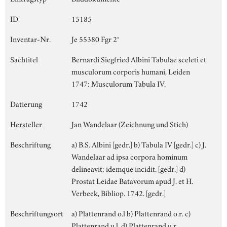
ID
15185
Inventar-Nr.
Je 55380 Fgr 2°
Sachtitel
Bernardi Siegfried Albini Tabulae sceleti et
musculorum corporis humani, Leiden
1747: Musculorum Tabula IV.
Datierung
1742
Hersteller
Jan Wandelaar (Zeichnung und Stich)
Beschriftung
a) B.S. Albini [gedr.] b) Tabula IV [gedr.] c) J.
Wandelaar ad ipsa corpora hominum
delineavit: idemque incidit. [gedr.] d)
Prostat Leidae Batavorum apud J. et H.
Verbeek, Bibliop. 1742. [gedr.]
Beschriftungsort
a) Plattenrand o.l b) Plattenrand o.r. c)
Plattenrand u.l. d) Plattenrand u.r.