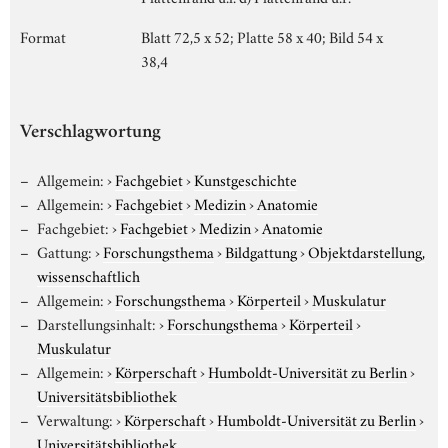
Format
Blatt 72,5 x 52; Platte 58 x 40; Bild 54 x
38,4
Verschlagwortung
Allgemein:
›
Fachgebiet
›
Kunstgeschichte
Allgemein:
›
Fachgebiet
›
Medizin
›
Anatomie
Fachgebiet:
›
Fachgebiet
›
Medizin
›
Anatomie
Gattung:
›
Forschungsthema
›
Bildgattung
›
Objektdarstellung,
wissenschaftlich
Allgemein:
›
Forschungsthema
›
Körperteil
›
Muskulatur
Darstellungsinhalt:
›
Forschungsthema
›
Körperteil
›
Muskulatur
Allgemein:
›
Körperschaft
›
Humboldt-Universität zu Berlin
›
Universitätsbibliothek
Verwaltung:
›
Körperschaft
›
Humboldt-Universität zu Berlin
›
Universitätsbibliothek