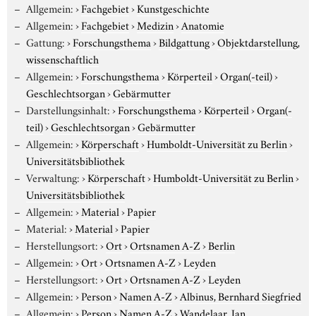
Allgemein:
›
Fachgebiet
›
Kunstgeschichte
Allgemein:
›
Fachgebiet
›
Medizin
›
Anatomie
Gattung:
›
Forschungsthema
›
Bildgattung
›
Objektdarstellung,
wissenschaftlich
Allgemein:
›
Forschungsthema
›
Körperteil
›
Organ(-teil)
›
Geschlechtsorgan
›
Gebärmutter
Darstellungsinhalt:
›
Forschungsthema
›
Körperteil
›
Organ(-
teil)
›
Geschlechtsorgan
›
Gebärmutter
Allgemein:
›
Körperschaft
›
Humboldt-Universität zu Berlin
›
Universitätsbibliothek
Verwaltung:
›
Körperschaft
›
Humboldt-Universität zu Berlin
›
Universitätsbibliothek
Allgemein:
›
Material
›
Papier
Material:
›
Material
›
Papier
Herstellungsort:
›
Ort
›
Ortsnamen A-Z
›
Berlin
Allgemein:
›
Ort
›
Ortsnamen A-Z
›
Leyden
Herstellungsort:
›
Ort
›
Ortsnamen A-Z
›
Leyden
Allgemein:
›
Person
›
Namen A-Z
›
Albinus, Bernhard Siegfried
Allgemein:
›
Person
›
Namen A-Z
›
Wandelaar, Jan