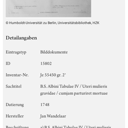
© Humboldt-Universität zu Berlin, Universitätsbibliothek, HZK
Detailangaben
Eintragstyp
Bilddokumente
ID
15802
Inventar-Nr.
Je 55450 gr. 2°
Sachtitel
B.S. Albini Tabulae IV / Uteri mulieris
gravidae / cumjam parturiret mortuae
Datierung
1748
Hersteller
Jan Wandelaar
Beschriftung
a) B.S. Albini Tabulae IV / Uteri mulieris