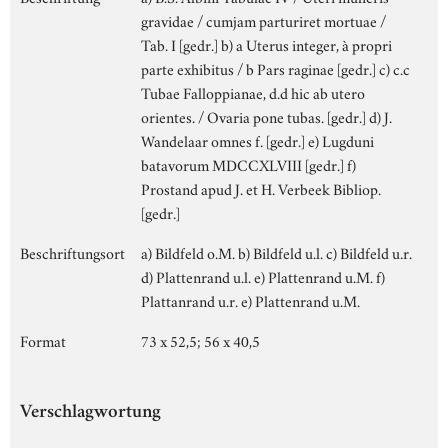
gravidae / cumjam parturiret mortuae /
Tab. I [gedr.] b) a Uterus integer, à propri
parte exhibitus / b Pars raginae [gedr.] c) c.c
Tubae Falloppianae, d.d hic ab utero
orientes. / Ovaria pone tubas. [gedr.] d) J.
Wandelaar omnes f. [gedr.] e) Lugduni
batavorum MDCCXLVIII [gedr.] f)
Prostand apud J. et H. Verbeek Bibliop.
[gedr.]
Beschriftungsort
a) Bildfeld o.M. b) Bildfeld u.l. c) Bildfeld u.r.
d) Plattenrand u.l. e) Plattenrand u.M. f)
Plattanrand u.r. e) Plattenrand u.M.
Format
73 x 52,5; 56 x 40,5
Verschlagwortung