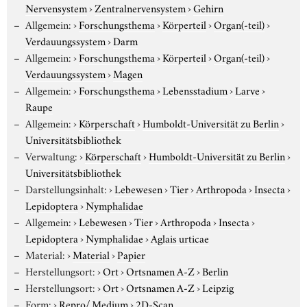
Nervensystem
›
Zentralnervensystem
›
Gehirn
Allgemein:
›
Forschungsthema
›
Körperteil
›
Organ(-teil)
›
Verdauungssystem
›
Darm
Allgemein:
›
Forschungsthema
›
Körperteil
›
Organ(-teil)
›
Verdauungssystem
›
Magen
Allgemein:
›
Forschungsthema
›
Lebensstadium
›
Larve
›
Raupe
Allgemein:
›
Körperschaft
›
Humboldt-Universität zu Berlin
›
Universitätsbibliothek
Verwaltung:
›
Körperschaft
›
Humboldt-Universität zu Berlin
›
Universitätsbibliothek
Darstellungsinhalt:
›
Lebewesen
›
Tier
›
Arthropoda
›
Insecta
›
Lepidoptera
›
Nymphalidae
Allgemein:
›
Lebewesen
›
Tier
›
Arthropoda
›
Insecta
›
Lepidoptera
›
Nymphalidae
›
Aglais urticae
Material:
›
Material
›
Papier
Herstellungsort:
›
Ort
›
Ortsnamen A-Z
›
Berlin
Herstellungsort:
›
Ort
›
Ortsnamen A-Z
›
Leipzig
Form:
›
Repro/ Medium
›
2D-Scan