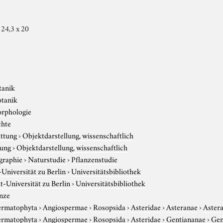
e 24,3 x 20
tanik
otanik
rphologie
chte
attung
›
Objektdarstellung, wissenschaftlich
tung
›
Objektdarstellung, wissenschaftlich
graphie
›
Naturstudie
›
Pflanzenstudie
niversität zu Berlin
›
Universitätsbibliothek
-Universität zu Berlin
›
Universitätsbibliothek
nze
ermatophyta
›
Angiospermae
›
Rosopsida
›
Asteridae
›
Asteranae
›
Astera
ermatophyta
›
Angiospermae
›
Rosopsida
›
Asteridae
›
Gentiananae
›
Gen