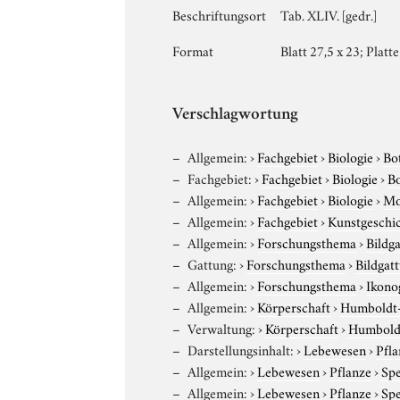
Beschriftungsort
Tab. XLIV. [gedr.]
Format
Blatt 27,5 x 23; Platt
Verschlagwortung
Allgemein:
›
Fachgebiet
›
Biologie
›
Bo
Fachgebiet:
›
Fachgebiet
›
Biologie
›
B
Allgemein:
›
Fachgebiet
›
Biologie
›
Mo
Allgemein:
›
Fachgebiet
›
Kunstgeschi
Allgemein:
›
Forschungsthema
›
Bildg
Gattung:
›
Forschungsthema
›
Bildgat
Allgemein:
›
Forschungsthema
›
Ikono
Allgemein:
›
Körperschaft
›
Humboldt-U
Verwaltung:
›
Körperschaft
›
Humboldt
Darstellungsinhalt:
›
Lebewesen
›
Pfla
Allgemein:
›
Lebewesen
›
Pflanze
›
Sp
Allgemein:
›
Lebewesen
›
Pflanze
›
Sp