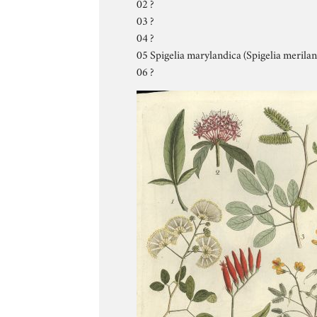
02 ?
03 ?
04 ?
05 Spigelia marylandica (Spigelia meriland
06 ?