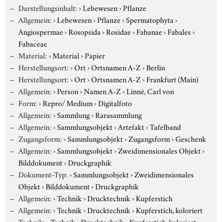
Darstellungsinhalt:
›
Lebewesen
›
Pflanze
Allgemein:
›
Lebewesen
›
Pflanze
›
Spermatophyta
›
Angiospermae
›
Rosopsida
›
Rosidae
›
Fabanae
›
Fabales
›
Fabaceae
Material:
›
Material
›
Papier
Herstellungsort:
›
Ort
›
Ortsnamen A-Z
›
Berlin
Herstellungsort:
›
Ort
›
Ortsnamen A-Z
›
Frankfurt (Main)
Allgemein:
›
Person
›
Namen A-Z
›
Linné, Carl von
Form:
›
Repro/ Medium
›
Digitalfoto
Allgemein:
›
Sammlung
›
Rarasammlung
Allgemein:
›
Sammlungsobjekt
›
Artefakt
›
Tafelband
Zugangsform:
›
Sammlungsobjekt
›
Zugangsform
›
Geschenk
Allgemein:
›
Sammlungsobjekt
›
Zweidimensionales Objekt
›
Bilddokument
›
Druckgraphik
Dokument-Typ:
›
Sammlungsobjekt
›
Zweidimensionales
Objekt
›
Bilddokument
›
Druckgraphik
Allgemein:
›
Technik
›
Drucktechnik
›
Kupferstich
Allgemein:
›
Technik
›
Drucktechnik
›
Kupferstich, koloriert
Technik:
›
Technik
›
Drucktechnik
›
Kupferstich, koloriert