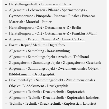
Darstellungsinhalt:
›
Lebewesen
›
Pflanze
Allgemein:
›
Lebewesen
›
Pflanze
›
Spermatophyta
›
Gymnospermae
›
Pinopsida
›
Pinanae
›
Pinales
›
Pinaceae
Material:
›
Material
›
Papier
Herstellungsort:
›
Ort
›
Ortsnamen A-Z
›
Berlin
Herstellungsort:
›
Ort
›
Ortsnamen A-Z
›
Frankfurt (Main)
Allgemein:
›
Person
›
Namen A-Z
›
Linné, Carl von
Form:
›
Repro/ Medium
›
Digitalfoto
Allgemein:
›
Sammlung
›
Rarasammlung
Allgemein:
›
Sammlungsobjekt
›
Artefakt
›
Tafelband
Zugangsform:
›
Sammlungsobjekt
›
Zugangsform
›
Geschenk
Allgemein:
›
Sammlungsobjekt
›
Zweidimensionales Objekt
›
Bilddokument
›
Druckgraphik
Dokument-Typ:
›
Sammlungsobjekt
›
Zweidimensionales
Objekt
›
Bilddokument
›
Druckgraphik
Allgemein:
›
Technik
›
Drucktechnik
›
Kupferstich
Allgemein:
›
Technik
›
Drucktechnik
›
Kupferstich, koloriert
Technik:
›
Technik
›
Drucktechnik
›
Kupferstich, koloriert