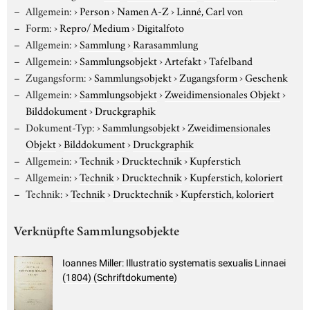
Allgemein:
›
Person
›
Namen A-Z
›
Linné, Carl von
Form:
›
Repro/ Medium
›
Digitalfoto
Allgemein:
›
Sammlung
›
Rarasammlung
Allgemein:
›
Sammlungsobjekt
›
Artefakt
›
Tafelband
Zugangsform:
›
Sammlungsobjekt
›
Zugangsform
›
Geschenk
Allgemein:
›
Sammlungsobjekt
›
Zweidimensionales Objekt
›
Bilddokument
›
Druckgraphik
Dokument-Typ:
›
Sammlungsobjekt
›
Zweidimensionales
Objekt
›
Bilddokument
›
Druckgraphik
Allgemein:
›
Technik
›
Drucktechnik
›
Kupferstich
Allgemein:
›
Technik
›
Drucktechnik
›
Kupferstich, koloriert
Technik:
›
Technik
›
Drucktechnik
›
Kupferstich, koloriert
Verknüpfte Sammlungsobjekte
Ioannes Miller: Illustratio systematis sexualis Linnaei
(1804) (Schriftdokumente)