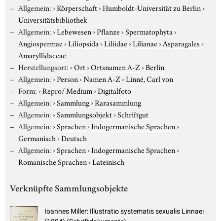
Allgemein:
›
Körperschaft
›
Humboldt-Universität zu Berlin
›
Universitätsbibliothek
Allgemein:
›
Lebewesen
›
Pflanze
›
Spermatophyta
›
Angiospermae
›
Liliopsida
›
Liliidae
›
Lilianae
›
Asparagales
›
Amaryllidaceae
Herstellungsort:
›
Ort
›
Ortsnamen A-Z
›
Berlin
Allgemein:
›
Person
›
Namen A-Z
›
Linné, Carl von
Form:
›
Repro/ Medium
›
Digitalfoto
Allgemein:
›
Sammlung
›
Rarasammlung
Allgemein:
›
Sammlungsobjekt
›
Schriftgut
Allgemein:
›
Sprachen
›
Indogermanische Sprachen
›
Germanisch
›
Deutsch
Allgemein:
›
Sprachen
›
Indogermanische Sprachen
›
Romanische Sprachen
›
Lateinisch
Verknüpfte Sammlungsobjekte
Ioannes Miller: Illustratio systematis sexualis Linnaei