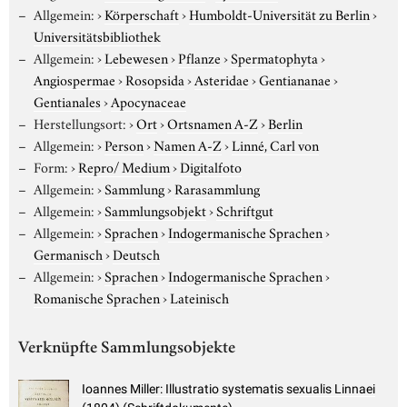
Allgemein:
›
Körperschaft
›
Humboldt-Universität zu Berlin
›
Universitätsbibliothek
Allgemein:
›
Lebewesen
›
Pflanze
›
Spermatophyta
›
Angiospermae
›
Rosopsida
›
Asteridae
›
Gentiananae
›
Gentianales
›
Apocynaceae
Herstellungsort:
›
Ort
›
Ortsnamen A-Z
›
Berlin
Allgemein:
›
Person
›
Namen A-Z
›
Linné, Carl von
Form:
›
Repro/ Medium
›
Digitalfoto
Allgemein:
›
Sammlung
›
Rarasammlung
Allgemein:
›
Sammlungsobjekt
›
Schriftgut
Allgemein:
›
Sprachen
›
Indogermanische Sprachen
›
Germanisch
›
Deutsch
Allgemein:
›
Sprachen
›
Indogermanische Sprachen
›
Romanische Sprachen
›
Lateinisch
Verknüpfte Sammlungsobjekte
Ioannes Miller: Illustratio systematis sexualis Linnaei