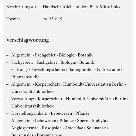
Beschriftungsort
Handschriftlich auf dem Blatt Mitte links
Format
ca. 33 x 19
Verschlagwortung
Allgemein:
›
Fachgebiet
›
Biologie
›
Botanik
Fachgebiet:
›
Fachgebiet
›
Biologie
›
Botanik
Gattung:
›
Forschungsthema
›
Ikonographie
›
Naturstudie
›
Pflanzenstudie
Allgemein:
›
Körperschaft
›
Humboldt-Universität zu Berlin
›
Universitätsbibliothek
Verwaltung:
›
Körperschaft
›
Humboldt-Universität zu Berlin
›
Universitätsbibliothek
Darstellungsinhalt:
›
Lebewesen
›
Pflanze
Allgemein:
›
Lebewesen
›
Pflanze
›
Spermatophyta
›
Angiospermae
›
Rosopsida
›
Asteridae
›
Solananae
›
Boraginales
›
Boraginaceae