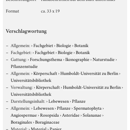
Format
ca. 33 x 19
Verschlagwortung
Allgemein:
›
Fachgebiet
›
Biologie
›
Botanik
Fachgebiet:
›
Fachgebiet
›
Biologie
›
Botanik
Gattung:
›
Forschungsthema
›
Ikonographie
›
Naturstudie
›
Pflanzenstudie
Allgemein:
›
Körperschaft
›
Humboldt-Universität zu Berlin
›
Universitätsbibliothek
Verwaltung:
›
Körperschaft
›
Humboldt-Universität zu Berlin
›
Universitätsbibliothek
Darstellungsinhalt:
›
Lebewesen
›
Pflanze
Allgemein:
›
Lebewesen
›
Pflanze
›
Spermatophyta
›
Angiospermae
›
Rosopsida
›
Asteridae
›
Solananae
›
Boraginales
›
Boraginaceae
Material:
›
Material
›
Papier