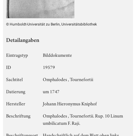
© Humboldt-Universität zu Berlin, Universitätsbibliothek
Detailangaben
Eintragstyp
Bilddokumente
ID
19579
Sachtitel
Omphalodes , Tournefortii
Datierung
um 1747
Hersteller
Johann Hieronymus Kniphof
Beschriftung
Omphalodes , Tournefortii. Rup. 10 Linum
umbilicatum F. Raji.
Beschriftungsort
Handschriftlich auf dem Blatt oben links