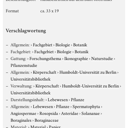
Format
ca. 33 x 19
Verschlagwortung
Allgemein:
›
Fachgebiet
›
Biologie
›
Botanik
Fachgebiet:
›
Fachgebiet
›
Biologie
›
Botanik
Gattung:
›
Forschungsthema
›
Ikonographie
›
Naturstudie
›
Pflanzenstudie
Allgemein:
›
Körperschaft
›
Humboldt-Universität zu Berlin
›
Universitätsbibliothek
Verwaltung:
›
Körperschaft
›
Humboldt-Universität zu Berlin
›
Universitätsbibliothek
Darstellungsinhalt:
›
Lebewesen
›
Pflanze
Allgemein:
›
Lebewesen
›
Pflanze
›
Spermatophyta
›
Angiospermae
›
Rosopsida
›
Asteridae
›
Solananae
›
Boraginales
›
Boraginaceae
Material:
›
Material
›
Papier