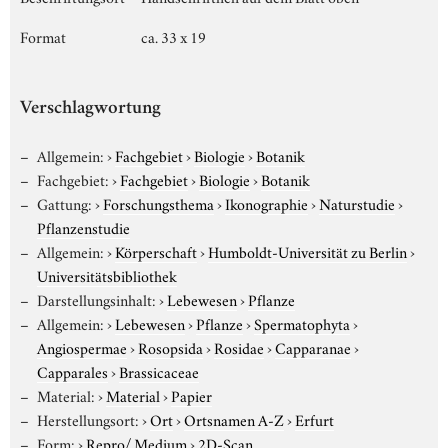
Format
ca. 33 x 19
Verschlagwortung
Allgemein:
›
Fachgebiet
›
Biologie
›
Botanik
Fachgebiet:
›
Fachgebiet
›
Biologie
›
Botanik
Gattung:
›
Forschungsthema
›
Ikonographie
›
Naturstudie
›
Pflanzenstudie
Allgemein:
›
Körperschaft
›
Humboldt-Universität zu Berlin
›
Universitätsbibliothek
Darstellungsinhalt:
›
Lebewesen
›
Pflanze
Allgemein:
›
Lebewesen
›
Pflanze
›
Spermatophyta
›
Angiospermae
›
Rosopsida
›
Rosidae
›
Capparanae
›
Capparales
›
Brassicaceae
Material:
›
Material
›
Papier
Herstellungsort:
›
Ort
›
Ortsnamen A-Z
›
Erfurt
Form:
›
Repro/ Medium
›
2D-Scan