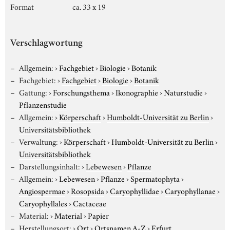
Format
ca. 33 x 19
Verschlagwortung
Allgemein:
›
Fachgebiet
›
Biologie
›
Botanik
Fachgebiet:
›
Fachgebiet
›
Biologie
›
Botanik
Gattung:
›
Forschungsthema
›
Ikonographie
›
Naturstudie
›
Pflanzenstudie
Allgemein:
›
Körperschaft
›
Humboldt-Universität zu Berlin
›
Universitätsbibliothek
Verwaltung:
›
Körperschaft
›
Humboldt-Universität zu Berlin
›
Universitätsbibliothek
Darstellungsinhalt:
›
Lebewesen
›
Pflanze
Allgemein:
›
Lebewesen
›
Pflanze
›
Spermatophyta
›
Angiospermae
›
Rosopsida
›
Caryophyllidae
›
Caryophyllanae
›
Caryophyllales
›
Cactaceae
Material:
›
Material
›
Papier
Herstellungsort:
›
Ort
›
Ortsnamen A-Z
›
Erfurt