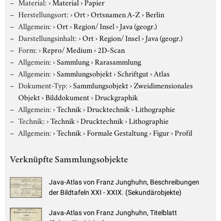
Material:
›
Material
›
Papier
Herstellungsort:
›
Ort
›
Ortsnamen A-Z
›
Berlin
Allgemein:
›
Ort
›
Region/ Insel
›
Java (geogr.)
Darstellungsinhalt:
›
Ort
›
Region/ Insel
›
Java (geogr.)
Form:
›
Repro/ Medium
›
2D-Scan
Allgemein:
›
Sammlung
›
Rarasammlung
Allgemein:
›
Sammlungsobjekt
›
Schriftgut
›
Atlas
Dokument-Typ:
›
Sammlungsobjekt
›
Zweidimensionales
Objekt
›
Bilddokument
›
Druckgraphik
Allgemein:
›
Technik
›
Drucktechnik
›
Lithographie
Technik:
›
Technik
›
Drucktechnik
›
Lithographie
Allgemein:
›
Technik
›
Formale Gestaltung
›
Figur
›
Profil
Verknüpfte Sammlungsobjekte
Java-Atlas von Franz Junghuhn, Beschreibungen
der Bildtafeln XXI - XXIX. (Sekundärobjekte)
Java-Atlas von Franz Junghuhn, Titelblatt