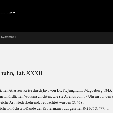
Sammlungen
Systematik
ghuhn, Taf. XXXII
cher Atlas zur Reise durch Java von Dr. Fr. Junghuhn. Magdeburg 1845. L
fernen nördlichen Wolkenschichten, wie sie Abends von 19 Uhr an auf d
leiche Art wiederkehrend, beobachtet wurden (S. 468).
ichen (höchsten)Rande der Kratermauer aus gesehen (9230') S. 477. [...]