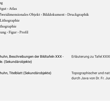
ng
ftgut
›
Atlas
Zweidimensionales Objekt
›
Bilddokument
›
Druckgraphik
Lithographie
thographie
tung
›
Figur
›
Profil
huhn, Beschreibungen der Bildtafeln XXX -
Erläuterung zu Tafel XXXI
le. (Sekundärobjekte)
uhn, Titelblatt (Sekundärobjekte)
Topographischer und natu
durch Java von Dr. Fr. 