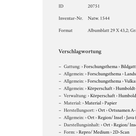
ID
20751
Inventar-Nr.
Natw. 1544
Format
Albumblatt 29 X 43,2; Gr
Verschlagwortung
Gattung:
›
Forschungsthema
›
Bildgat
Allgemein:
›
Forschungsthema
›
Lands
Allgemein:
›
Forschungsthema
›
Vulka
Allgemein:
›
Körperschaft
›
Humboldt-U
Verwaltung:
›
Körperschaft
›
Humboldt
Material:
›
Material
›
Papier
Herstellungsort:
›
Ort
›
Ortsnamen A
Allgemein:
›
Ort
›
Region/ Insel
›
Java 
Darstellungsinhalt:
›
Ort
›
Region/ Ins
Form:
›
Repro/ Medium
›
2D-Scan