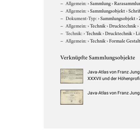
Allgemein:
›
Sammlung
›
Rarasammlu
Allgemein:
›
Sammlungsobjekt
›
Schri
Dokument-Typ:
›
Sammlungsobjekt
›
Allgemein:
›
Technik
›
Drucktechnik
›
Technik:
›
Technik
›
Drucktechnik
›
Li
Allgemein:
›
Technik
›
Formale Gestal
Verknüpfte Sammlungsobjekte
Java-Atlas von Franz Jung
XXXVII und der Höhenprofi
Java-Atlas von Franz Jungh