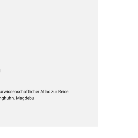
I
rwissenschaftlicher Atlas zur Reise
Junghuhn. Magdebu