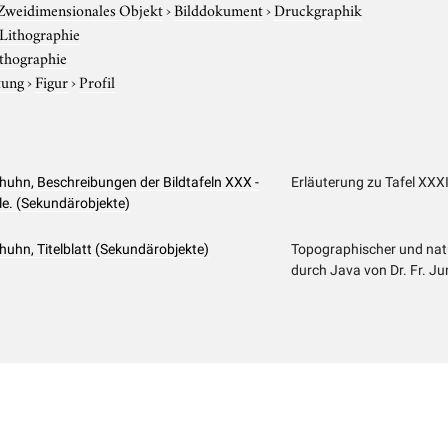
Zweidimensionales Objekt
›
Bilddokument
›
Druckgraphik
Lithographie
thographie
tung
›
Figur
›
Profil
huhn, Beschreibungen der Bildtafeln XXX -
Erläuterung zu Tafel XXXI
le. (Sekundärobjekte)
uhn, Titelblatt (Sekundärobjekte)
Topographischer und natu
durch Java von Dr. Fr. 