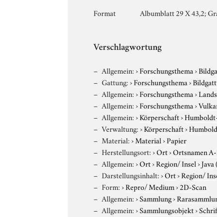
Format
Albumblatt 29 X 43,2; Gr
Verschlagwortung
Allgemein:
›
Forschungsthema
›
Bildg
Gattung:
›
Forschungsthema
›
Bildgat
Allgemein:
›
Forschungsthema
›
Lands
Allgemein:
›
Forschungsthema
›
Vulka
Allgemein:
›
Körperschaft
›
Humboldt-U
Verwaltung:
›
Körperschaft
›
Humboldt
Material:
›
Material
›
Papier
Herstellungsort:
›
Ort
›
Ortsnamen A
Allgemein:
›
Ort
›
Region/ Insel
›
Java 
Darstellungsinhalt:
›
Ort
›
Region/ Ins
Form:
›
Repro/ Medium
›
2D-Scan
Allgemein:
›
Sammlung
›
Rarasammlu
Allgemein:
›
Sammlungsobjekt
›
Schri