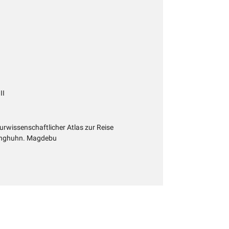
II
rwissenschaftlicher Atlas zur Reise
Junghuhn. Magdebu