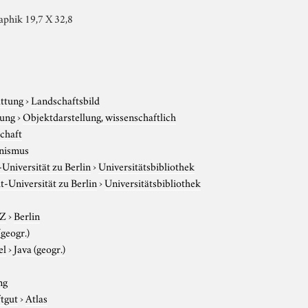
aphik 19,7 X 32,8
attung
›
Landschaftsbild
tung
›
Objektdarstellung, wissenschaftlich
chaft
nismus
niversität zu Berlin
›
Universitätsbibliothek
-Universität zu Berlin
›
Universitätsbibliothek
-Z
›
Berlin
(geogr.)
el
›
Java (geogr.)
ng
ftgut
›
Atlas