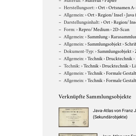
Herstellungsort:
›
Ort
›
Ortsnamen A
Allgemein:
›
Ort
›
Region/ Insel
›
Java 
Darstellungsinhalt:
›
Ort
›
Region/ Ins
Form:
›
Repro/ Medium
›
2D-Scan
Allgemein:
›
Sammlung
›
Rarasammlu
Allgemein:
›
Sammlungsobjekt
›
Schri
Dokument-Typ:
›
Sammlungsobjekt
›
Allgemein:
›
Technik
›
Drucktechnik
›
Technik:
›
Technik
›
Drucktechnik
›
Li
Allgemein:
›
Technik
›
Formale Gestal
Allgemein:
›
Technik
›
Formale Gestal
Verknüpfte Sammlungsobjekte
Java-Atlas von Franz J
(Sekundärobjekte)