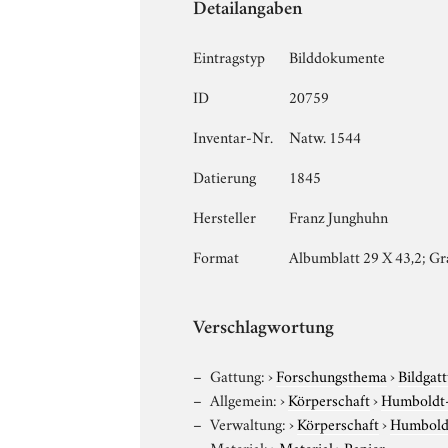
Detailangaben
Eintragstyp
Bilddokumente
ID
20759
Inventar-Nr.
Natw. 1544
Datierung
1845
Hersteller
Franz Junghuhn
Format
Albumblatt 29 X 43,2; Gr
Verschlagwortung
Gattung:
›
Forschungsthema
›
Bildgat
Allgemein:
›
Körperschaft
›
Humboldt-U
Verwaltung:
›
Körperschaft
›
Humboldt
Material:
›
Material
›
Papier