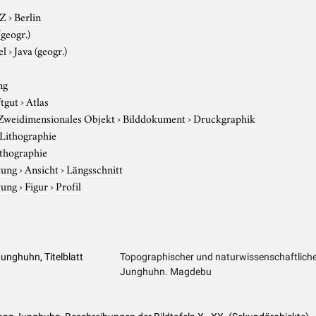
-Z
›
Berlin
(geogr.)
el
›
Java (geogr.)
ng
ftgut
›
Atlas
Zweidimensionales Objekt
›
Bilddokument
›
Druckgraphik
Lithographie
thographie
tung
›
Ansicht
›
Längsschnitt
tung
›
Figur
›
Profil
unghuhn, Titelblatt
Topographischer und naturwissenschaftlicher 
Junghuhn. Magdebu