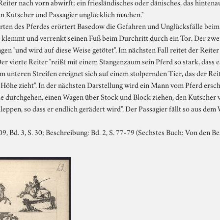
en Reiter nach vorn abwirft; ein friesländisches oder dänisches, das hinte
 den Kutscher und Passagier unglücklich machen."
n des Pferdes erörtert Basedow die Gefahren und Unglücksfälle beim R
ter klemmt und verrenkt seinen Fuß beim Durchritt durch ein Tor. Der zwe
ngen "und wird auf diese Weise getötet". Im nächsten Fall reitet der Reite
Der vierte Reiter "reißt mit einem Stangenzaum sein Pferd so stark, dass 
im unteren Streifen ereignet sich auf einem stolpernden Tier, das der R
 Höhe zieht". In der nächsten Darstellung wird ein Mann vom Pferd erschl
erde durchgehen, einen Wagen über Stock und Block ziehen, den Kutscher 
leppen, so dass er endlich gerädert wird". Der Passagier fällt so aus dem
9, Bd. 3, S. 30; Beschreibung: Bd. 2, S. 77-79 (Sechstes Buch: Von den 