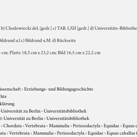
ft] b) Chodowiecki del. [gedr.] c) TAB. LXII [gedr.] d) Universitäts-Biblioth
Bildrand u.l c) Bildrand u.M. d) Rückseite
 cm; Platte 18,5 cm x 23,2 cm; Bild 16,5 cm x 22,2 cm
issenschaft
›
Erziehungs- und Bildungsgeschichte
chte
klärung
niversität zu Berlin
›
Universitätsbibliothek
-Universität zu Berlin
›
Universitätsbibliothek
r
›
Chordata
›
Vertebrata
›
Mammalia
›
Perissodactyla
›
Equidae
›
Equus c
ata
›
Vertebrata
›
Mammalia
›
Perissodactyla
›
Equidae
›
Equus caballus 