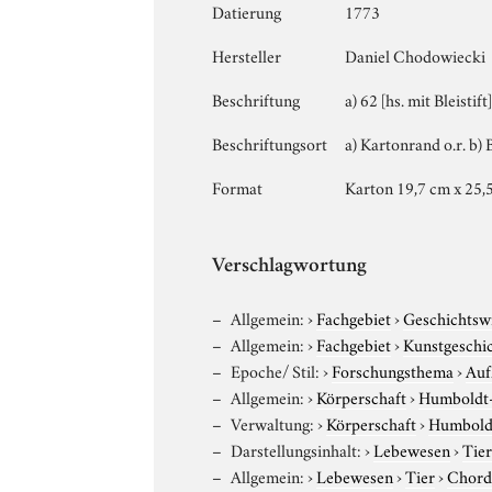
Datierung
1773
Hersteller
Daniel Chodowiecki
Beschriftung
a) 62 [hs. mit Bleisti
Beschriftungsort
a) Kartonrand o.r. b) 
Format
Karton 19,7 cm x 25,5
Verschlagwortung
Allgemein:
›
Fachgebiet
›
Geschichtsw
Allgemein:
›
Fachgebiet
›
Kunstgeschi
Epoche/ Stil:
›
Forschungsthema
›
Auf
Allgemein:
›
Körperschaft
›
Humboldt-U
Verwaltung:
›
Körperschaft
›
Humboldt
Darstellungsinhalt:
›
Lebewesen
›
Tie
Allgemein:
›
Lebewesen
›
Tier
›
Chord