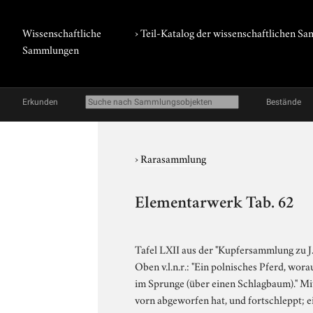
Wissenschaftliche
› Teil-Katalog der wissenschaftlichen 
Sammlungen
Erkunden
Bestände
›
Rarasammlung
Elementarwerk Tab. 62
Tafel LXII aus der "Kupfersammlung zu J
Oben v.l.n.r.: "Ein polnisches Pferd, wora
im Sprunge (über einen Schlagbaum)." Mitt
vorn abgeworfen hat, und fortschleppt; ei