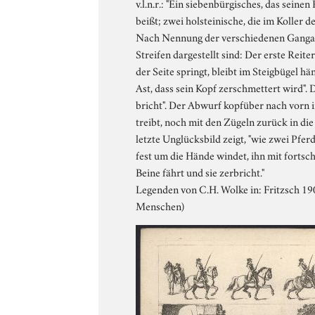
v.l.n.r.: "Ein siebenbürgisches, das sein
beißt; zwei holsteinische, die im Koller
Nach Nennung der verschiedenen Gangarte
Streifen dargestellt sind: Der erste Rei
der Seite springt, bleibt im Steigbügel hä
Ast, dass sein Kopf zerschmettert wird". 
bricht". Der Abwurf kopfüber nach vorn 
treibt, noch mit den Zügeln zurück in die
letzte Unglücksbild zeigt, "wie zwei Pf
fest um die Hände windet, ihn mit fortsch
Beine fährt und sie zerbricht."
Legenden von C.H. Wolke in: Fritzsch 190
Menschen)