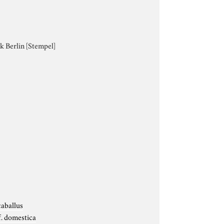
ek Berlin [Stempel]
aballus
f. domestica