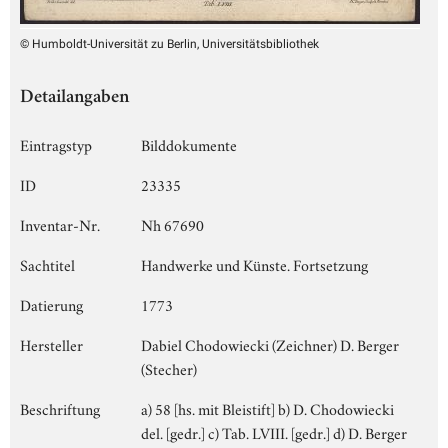
© Humboldt-Universität zu Berlin, Universitätsbibliothek
Detailangaben
Eintragstyp
Bilddokumente
ID
23335
Inventar-Nr.
Nh 67690
Sachtitel
Handwerke und Künste. Fortsetzung
Datierung
1773
Hersteller
Dabiel Chodowiecki (Zeichner) D. Berger
(Stecher)
Beschriftung
a) 58 [hs. mit Bleistift] b) D. Chodowiecki
del. [gedr.] c) Tab. LVIII. [gedr.] d) D. Berger