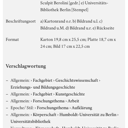
Sculpit Berolini [gedr.] e) Universitäts-
Bibliothek Berlin [Stempel]
Beschriftungsort
a) Kartonrand o.r. b) Bildrand u.l. c)
Bildrand u.M. d) Bildrand u.r. e) Rückseite
Format
Karton 19,8 cm x 25,5 cm; Platte 18,7 cm x
24 cm; Bild 17 cm x 22,5 cm
Verschlagwortung
Allgemein:
›
Fachgebiet
›
Geschichtswissenschaft
›
Erziehungs- und Bildungsgeschichte
Allgemein:
›
Fachgebiet
›
Kunstgeschichte
Allgemein:
›
Forschungsthema
›
Arbeit
Epoche/ Stil:
›
Forschungsthema
›
Aufklärung
Allgemein:
›
Körperschaft
›
Humboldt-Universität zu Berlin
›
Universitätsbibliothek
Verwaltung:
›
Körperschaft
›
Humboldt-Universität zu Berlin
›