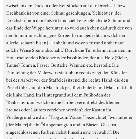
zwischen den Docken oder Reitstöcken auf der Drechsel- bzw.
Drehbank ist von einer Schnur geschlungen. "Schiebt er [der
Drechsler] nun den Fußtritt und zieht er zugleich die Schnur und
das Ende der Wippe herunter, so wird auch eben dadurch der von
der Schnur umschlungene Körper herumgedreht, an welche er
allerlei scharfe Eisen [...] anhält und wovon er rund umher auf
solche Weise Späne abschabt." Durch die Tür erkennt man den im
Hof arbeitenden Böttcher oder Fassbinder, der aus Holz (Eiche,
Tanne) Tonnen, Fässer, Bottiche, Wannen etc. herstellt. Die
Darstellung der Malerwerkstatt oben rechts zeigt den Künstler
bei der Arbeit vor der Staffelei sitzend, die rechte Hand, die den
Pinsel führt, auf den Malstock gestützt; Palette und Malstock hält
die linke Hand. Im Hintergrund auf dem Fußboden der
"Reibestein, auf welchem die Farben vermittelst des kleinen
Steines oder Läufers zerrieben werden"; der Kasten im
Vordergrund wird als "Trog zum Wasser" bezeichnet, "worunter er
[der Maler] die in Öl abgemengten und in Blasen [Gläsern]
eingeschlossenen Farben, nebst Pinseln usw. verwahrt". Die
Gliederpuppe mit deutlich weiblichen Merkmalen wird als