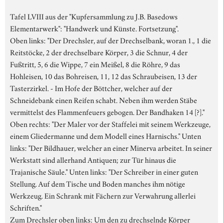
Tafel LVIII aus der "Kupfersammlung zu J.B. Basedows
Elementarwerk": "Handwerk und Künste. Fortsetzung".
Oben links: "Der Drechsler, auf der Drechselbank, woran 1., 1 die
Reitstöcke, 2 der drechselbare Körper, 3 die Schnur, 4 der
Fußtritt, 5, 6 die Wippe, 7 ein Meißel, 8 die Röhre, 9 das
Hohleisen, 10 das Bohreisen, 11, 12 das Schraubeisen, 13 der
Tasterzirkel. - Im Hofe der Böttcher, welcher auf der
Schneidebank einen Reifen schabt. Neben ihm werden Stäbe
vermittelst des Flammenfeuers gebogen. Der Bandhaken 14 [?]."
Oben rechts: "Der Maler vor der Staffelei mit seinem Werkzeuge,
einem Gliedermanne und dem Modell eines Harnischs." Unten
links: "Der Bildhauer, welcher an einer Minerva arbeitet. In seiner
Werkstatt sind allerhand Antiquen; zur Tür hinaus die
Trajanische Säule." Unten links: "Der Schreiber in einer guten
Stellung. Auf dem Tische und Boden manches ihm nötige
Werkzeug. Ein Schrank mit Fächern zur Verwahrung allerlei
Schriften."
Zum Drechsler oben links: Um den zu drechselnde Körper