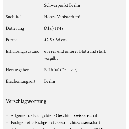
Schwerpunkt Berlin
Sachtitel
Hohes Ministerium!
Datierung
(Mai) 1848
Format
42,5 x 36 cm
Erhaltungszustand
oberer und unterer Blattrand stark
vergilbt
Herausgeber
E. Litfaß (Drucker)
Erscheinungsort
Berlin
Verschlagwortung
Allgemein:
›
Fachgebiet
›
Geschichtswissenschaft
Fachgebiet:
›
Fachgebiet
›
Geschichtswissenschaft
Allgemein:
›
Forschungsthema
›
Revolution 1848/49