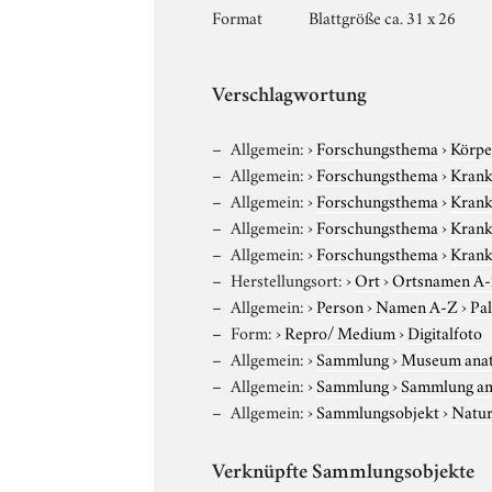
Format
Blattgröße ca. 31 x 26
Verschlagwortung
Allgemein:
›
Forschungsthema
›
Körpe
Allgemein:
›
Forschungsthema
›
Krank
Allgemein:
›
Forschungsthema
›
Krankh
Allgemein:
›
Forschungsthema
›
Krankh
Allgemein:
›
Forschungsthema
›
Krankh
Herstellungsort:
›
Ort
›
Ortsnamen A
Allgemein:
›
Person
›
Namen A-Z
›
Pal
Form:
›
Repro/ Medium
›
Digitalfoto
Allgemein:
›
Sammlung
›
Museum anat
Allgemein:
›
Sammlung
›
Sammlung am
Allgemein:
›
Sammlungsobjekt
›
Natur
Verknüpfte Sammlungsobjekte