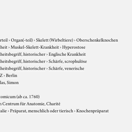
rteil
›
Organ(-teil)
›
Skelett (Wirbeltiere)
›
Oberschenkelknochen
heit
›
Muskel-Skelett-Krankheit
›
Hyperostose
eitsbegriff, historischer
›
Englische Krankheit
eitsbegriff, historischer
›
Schärfe, scrophulöse
eitsbegriff, historischer
›
Schärfe, venerische
-Z
›
Berlin
las, Simon
omicum (ab ca. 1760)
 Centrum für Anatomie, Charité
alie
›
Präparat, menschlich oder tierisch
›
Knochenpräparat